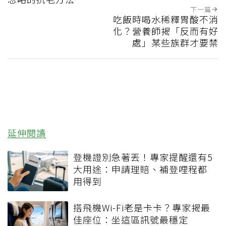
下一篇
吃飯時喝水稀釋胃酸不消
化？營養師揭「反而有好
處」某些族群才要禁
延伸閱讀
登機證別急著丟！專家提醒還有5
大用途：申請理賠、補登哩程都
用得到
搭飛機Wi-Fi老是卡卡？專家揭最
佳座位：坐這區訊號最穩定