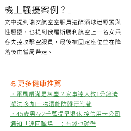
機上騷擾案例？
文中提到瑞安航空空服員遭醉酒球迷辱罵與
性騷擾，也提到俄羅斯勝利航空上一名女乘
客失控攻擊空服員，最後被固定座位並在降
落後由當局帶走。
💪更多健康推薦
‧電風扇滿是灰塵？家事達人教1分鐘清
潔法 多加一物還能防髒汙附著
‧45歲男存2千萬提早退休 接信用卡公司
通知「淚回職場」：有錢也碰壁