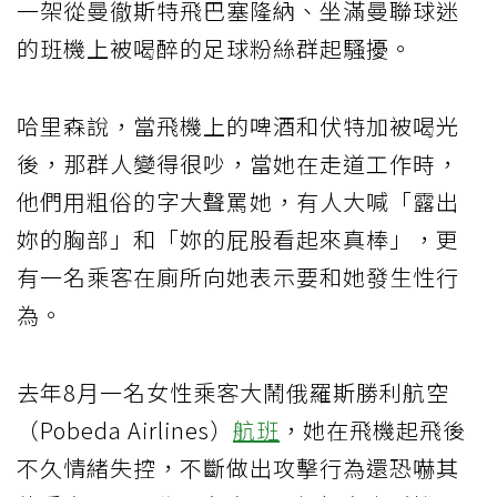
一架從曼徹斯特飛巴塞隆納、坐滿曼聯球迷
的班機上被喝醉的足球粉絲群起騷擾。
哈里森說，當飛機上的啤酒和伏特加被喝光
後，那群人變得很吵，當她在走道工作時，
他們用粗俗的字大聲罵她，有人大喊「露出
妳的胸部」和「妳的屁股看起來真棒」，更
有一名乘客在廁所向她表示要和她發生性行
為。
去年8月一名女性乘客大鬧俄羅斯勝利航空
（Pobeda Airlines）
航班
，她在飛機起飛後
不久情緒失控，不斷做出攻擊行為還恐嚇其