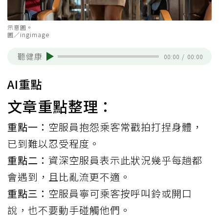
示意圖。
圖／ingimage
聽健康
00:00
/
00:00
AI重點
文章重點整理：
重點一：
空服員抱怨乘客常戳拍打捏身體，
已到難以忍受程度。
重點二：
資深空服員表示此狀況幾乎每趟都
會遇到，且比亂流更不適。
重點三：
空服員寧可乘客按呼叫鈴或開口
說，也不要動手碰觸他們。