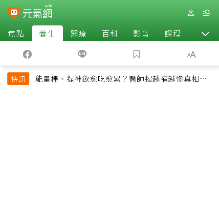
焦點
養生
醫療
百科
影音
課程
退休
能量棒、提神飲愈吃愈累？醫師揭越補越慘真相：
快訊
恐欠下疲勞債