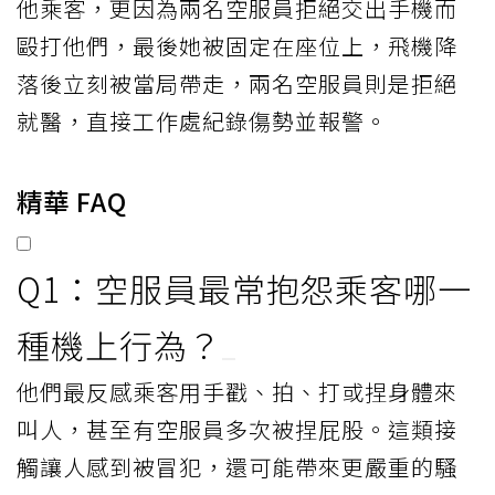
他乘客，更因為兩名空服員拒絕交出手機而
毆打他們，最後她被固定在座位上，飛機降
落後立刻被當局帶走，兩名空服員則是拒絕
就醫，直接工作處紀錄傷勢並報警。
精華 FAQ
Q1：空服員最常抱怨乘客哪一
種機上行為？
他們最反感乘客用手戳、拍、打或捏身體來
叫人，甚至有空服員多次被捏屁股。這類接
觸讓人感到被冒犯，還可能帶來更嚴重的騷