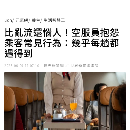
udn
/
元氣網
/
養生
/
生活智慧王
比亂流還惱人！空服員抱怨
乘客常見行為：幾乎每趟都
遇得到
世界新聞網 ／ 世界新聞網編譯
2026-06-09 11:07:10