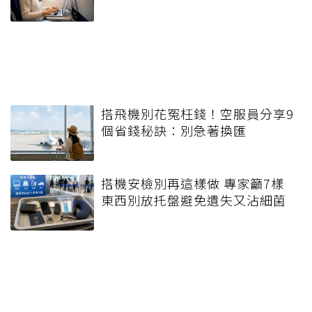
搭飛機別花冤枉錢！空服員分享9
個省錢秘訣：別急著換匯
搭機安檢別再這樣做 專家籲7樣
東西別放托盤避免遺失又沾細菌