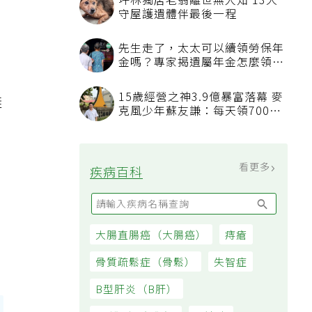
坪林獨居老翁離世無人知 13犬
。
守屋護遺體伴最後一程
先生走了，太太可以續領勞保年
金嗎？專家揭遺屬年金怎麼領，
看順位還要看資格
15歲經營之神3.9億暴富落幕 麥
鞋
克風少年蘇友謙：每天領700元
，
過日子
看更多
疾病百科
大腸直腸癌（大腸癌）
痔瘡
骨質疏鬆症（骨鬆）
失智症
B型肝炎（B肝）