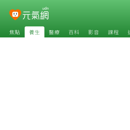
焦點
養生
醫療
百科
影音
課程