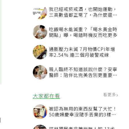
我已經戒菸戒酒，也開始運動，
三高數值都正常了，為什麼還不
能停藥？
吃飯喝水能減重？「喝水黃金時
間點」曝，喝錯時機反而吃更多
通膨壓力未減 7月物價CPI年增
率2.54% 連三個月破警戒線
親人臨終不知道該說什麼？安寧
醫師：陪伴比完美告別更重要，
4句話值得及早說出口
看更多
大家都在看
被認為無用的東西反幫了大忙！
50歲婦慶幸沒隨手丟棄的3樣物
到
品