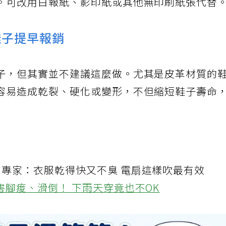
。可改用白報紙、影印紙或其他無印刷紙張代替
鞋子提早報銷
子，但其實並不建議這麼做。尤其是皮革材質的
容易造成乾裂、硬化或變形，不但縮短鞋子壽命
！專家：衣服乾得快又不臭 電扇這樣吹最有效
害腳痠、滑倒！ 下雨天穿竟也不OK