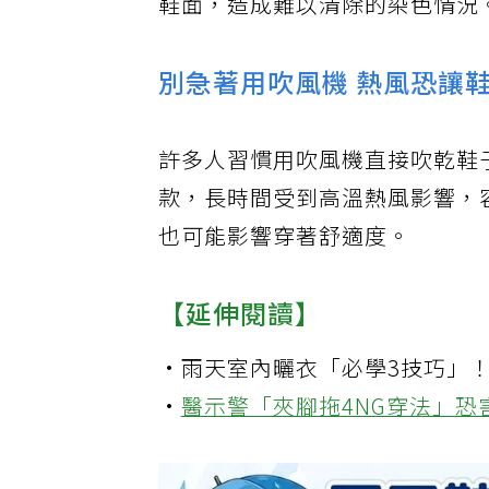
鞋面，造成難以清除的染色情況
別急著用吹風機 熱風恐讓
許多人習慣用吹風機直接吹乾鞋
款，長時間受到高溫熱風影響，
也可能影響穿著舒適度。
【延伸閱讀】
·
雨天室內曬衣「必學3技巧」
·
醫示警「夾腳拖4NG穿法」恐