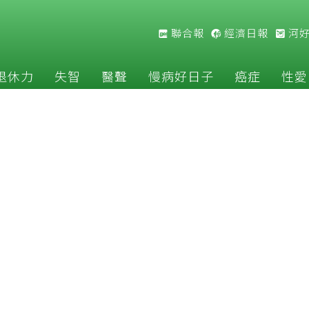
聯合報
經濟日報
河
退休力
失智
醫聲
慢病好日子
癌症
性愛