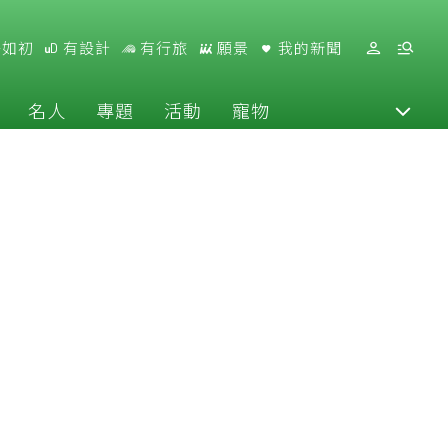
好如初
有設計
有行旅
願景
我的新聞
名人
專題
活動
寵物