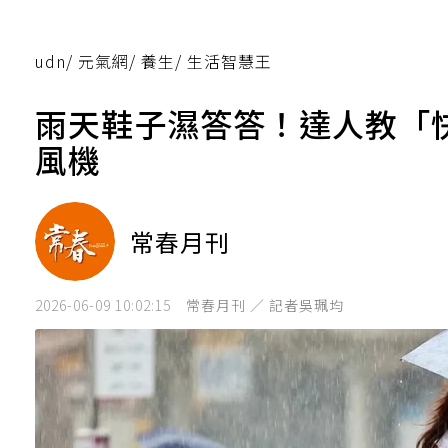
udn
/
元氣網
/
養生
/
生活智慧王
雨天鞋子濕答答！達人教「
風機
常春月刊
2026-06-09 10:02:15
常春月刊 ／ 記者吳珮均