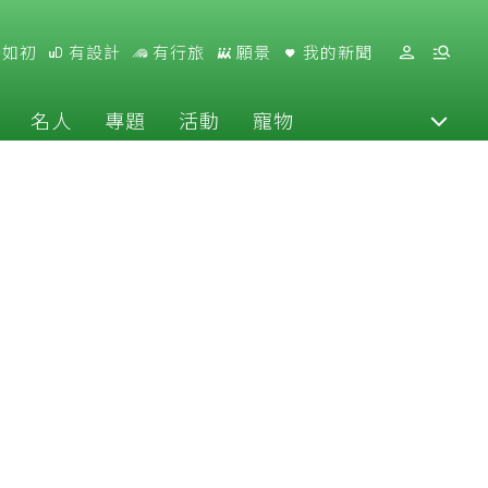
好如初
有設計
有行旅
願景
我的新聞
名人
專題
活動
寵物