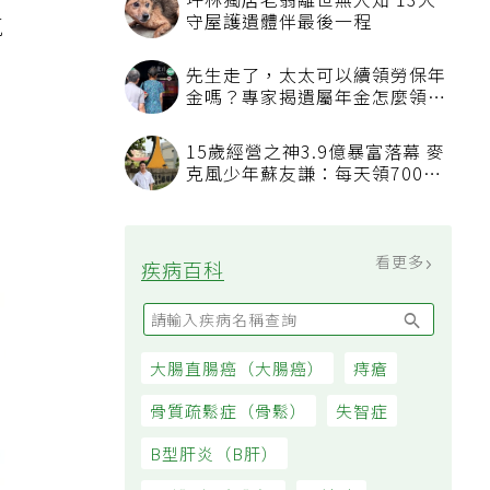
種
坪林獨居老翁離世無人知 13犬
守屋護遺體伴最後一程
氣
先生走了，太太可以續領勞保年
金嗎？專家揭遺屬年金怎麼領，
看順位還要看資格
15歲經營之神3.9億暴富落幕 麥
克風少年蘇友謙：每天領700元
過日子
看更多
疾病百科
大腸直腸癌（大腸癌）
痔瘡
骨質疏鬆症（骨鬆）
失智症
B型肝炎（B肝）