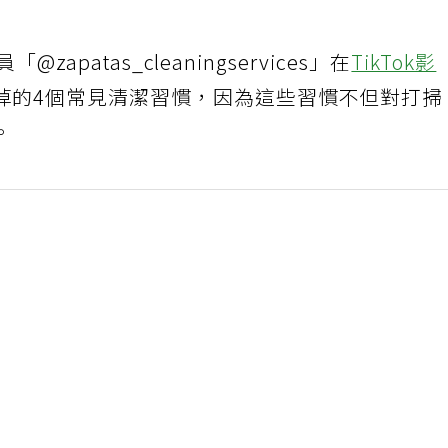
zapatas_cleaningservices」在
TikTok影
掉的4個常見清潔習慣，因為這些習慣不但對打掃
。