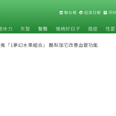
聯合報
經濟日報
河
退休力
失智
醫聲
慢病好日子
癌症
性愛
推「1夢幻水果組合」 酪梨加它改善血管功能