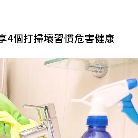
享4個打掃壞習慣危害健康