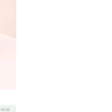
/
00:00