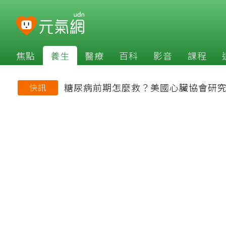
焦點
養生
醫療
百科
影音
課程
糖尿病前期怎麼救？美國心臟協會研究
快訊