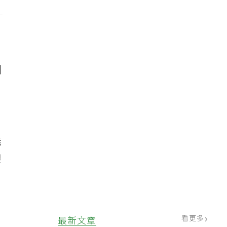
例
，
能
製
看更多
最新文章