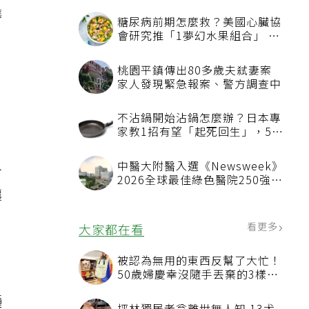
髒
糖尿病前期怎麼救？美國心臟協
會研究推「1夢幻水果組合」 酪
梨加它改善血管功能
。
桃園平鎮傳出80多歲夫弒妻案
家人發現緊急報案、警方調查中
不沾鍋開始沾鍋怎麼辦？日本專
家教1招有望「起死回生」，5情
況該換新
中醫大附醫入選《Newsweek》
分
2026全球最佳綠色醫院250強
讓
首屆評選即入榜 全台僅兩院獲
選 四葉績效指標居台灣最佳
看更多
大家都在看
被認為無用的東西反幫了大忙！
50歲婦慶幸沒隨手丟棄的3樣物
品