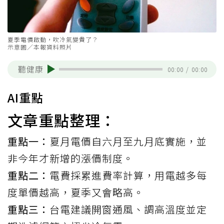
夏季電價啟動，吹冷氣變貴了？
示意圖／本報資料照片
聽健康
00:00
/
00:00
AI重點
文章重點整理：
重點一：
夏月電價自六月至九月底實施，並
非今年才新增的漲價制度。
重點二：
電費採累進費率計算，用電越多每
度單價越高，夏季又會略高。
重點三：
台電建議開窗通風、調高溫度並定