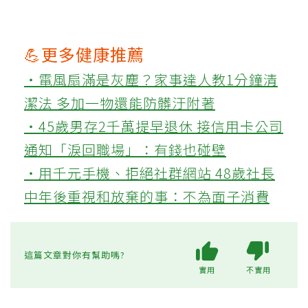
💪更多健康推薦
‧電風扇滿是灰塵？家事達人教1分鐘清
潔法 多加一物還能防髒汙附著
‧45歲男存2千萬提早退休 接信用卡公司
通知「淚回職場」：有錢也碰壁
‧用千元手機、拒絕社群網站 48歲社長
中年後重視和放棄的事：不為面子消費
這篇文章對你有幫助嗎?
實用
不實用