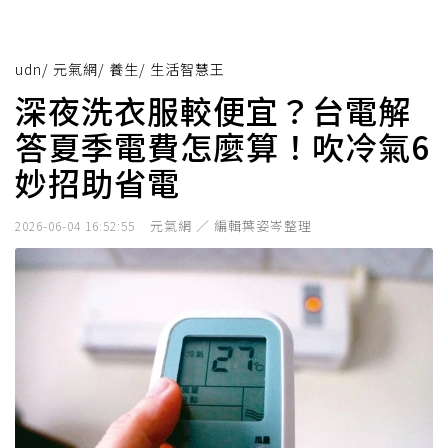
udn
/
元氣網
/
養生
/
生活智慧王
深夜洗衣服較便宜？台電解
答夏季電費怎麼算！吹冷氣6
妙招助省電
元氣網 ／ 編輯葉姿岑整理
2026-06-04 16:52:55