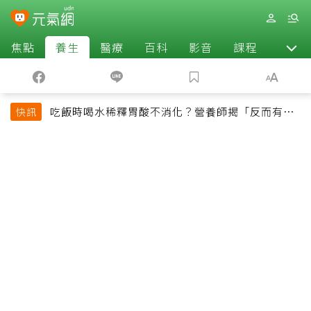
焦點
養生
醫療
百科
影音
課程
退休
吃飯時喝水稀釋胃酸不消化？營養師揭「反而有好
快訊
處」某些族群才要禁