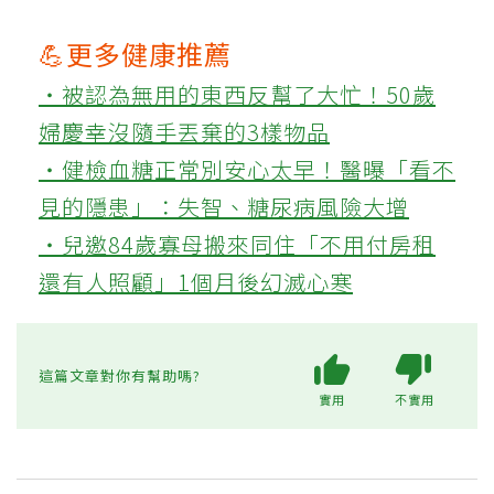
💪更多健康推薦
‧被認為無用的東西反幫了大忙！50歲
婦慶幸沒隨手丟棄的3樣物品
‧健檢血糖正常別安心太早！醫曝「看不
見的隱患」：失智、糖尿病風險大增
‧兒邀84歲寡母搬來同住「不用付房租
還有人照顧」1個月後幻滅心寒
這篇文章對你有幫助嗎?
實用
不實用