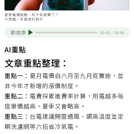
夏季電價啟動，吹冷氣變貴了？
示意圖／本報資料照片
聽健康
00:00
/
00:00
AI重點
文章重點整理：
重點一：
夏月電價自六月至九月底實施，並
非今年才新增的漲價制度。
重點二：
電費採累進費率計算，用電越多每
度單價越高，夏季又會略高。
重點三：
台電建議開窗通風、調高溫度並定
期洗濾網等六招省冷氣電。