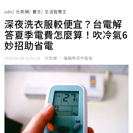
udn
/
元氣網
/
養生
/
生活智慧王
深夜洗衣服較便宜？台電解
答夏季電費怎麼算！吹冷氣6
妙招助省電
元氣網 ／ 編輯葉姿岑整理
2026-06-04 16:52:55