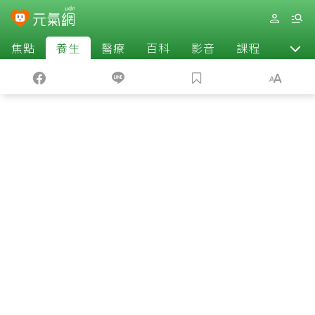
焦點
養生
醫療
百科
影音
課程
退休