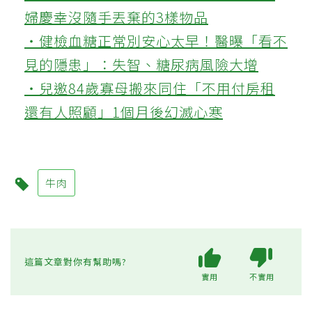
婦慶幸沒隨手丟棄的3樣物品
‧健檢血糖正常別安心太早！醫曝「看不
見的隱患」：失智、糖尿病風險大增
‧兒邀84歲寡母搬來同住「不用付房租
還有人照顧」1個月後幻滅心寒
牛肉
這篇文章對你有幫助嗎?
實用
不實用