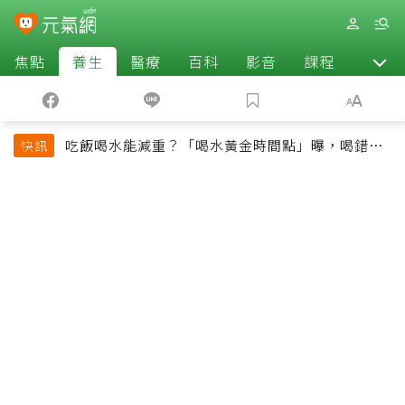
焦點
養生
醫療
百科
影音
課程
退休
吃飯喝水能減重？「喝水黃金時間點」曝，喝錯時
快訊
機反而吃更多