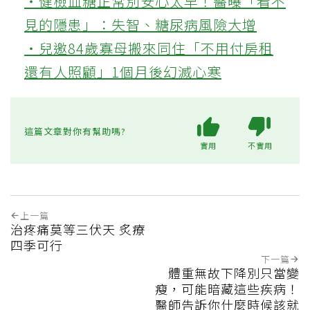
‧健檢血糖正常別安心太早！醫曝「看不
見的隱患」：失智、糖尿病風險大增
‧兒邀84歲寡母搬來同住「不用付房租
還有人照顧」1個月後幻滅心寒
這篇文章對你有幫助嗎?
實用
不實用
上一篇
治疼痛莫等三伏天 炙療
四季可行
下一篇
體重無故下降別只當變
瘦，可能暗藏這些疾病！
醫師告訴你什麼時候該就