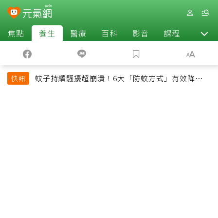
焦點
養生
醫療
百科
影音
課程
退休
蚊子持續騷擾超崩潰！6大「防蚊方式」有效降低被
快訊
叮機率