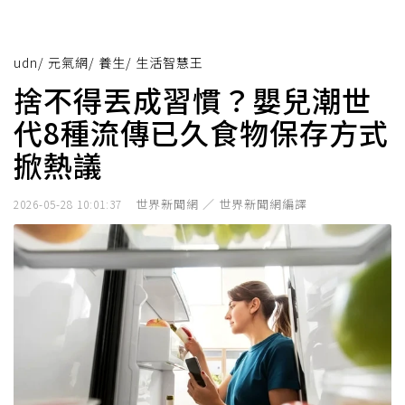
udn
/
元氣網
/
養生
/
生活智慧王
捨不得丟成習慣？嬰兒潮世
代8種流傳已久食物保存方式
掀熱議
世界新聞網 ／ 世界新聞網編譯
2026-05-28 10:01:37