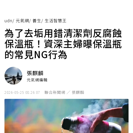
udn
/
元氣網
/
養生
/
生活智慧王
為了去垢用錯清潔劑反腐蝕
保溫瓶！資深主婦曝保溫瓶
的常見NG行為
張麒麟
元氣網編輯
聯合新聞網 ／ 張麒麟
2026-05-25 08:26:07