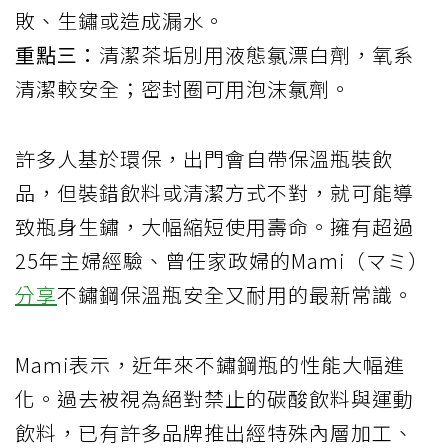
敗、生鏽或造成漏水。
重點三：
清潔茶垢別用液態氯漂白劑，氧系
清潔較安全；密封圈可用泡沫氯劑。
許多人基於環保，出門會自帶保溫瓶裝飲
品，但裝錯飲料或清潔方式不對，就可能導
致瓶身生鏽，大幅縮短使用壽命。擁有超過
25年主婦經驗、曾任家政婦的Mami（マミ）
分享
不鏽鋼保溫瓶安全又耐用的最新常識。
Mami表示，近年來不鏽鋼瓶的性能大幅進
化。過去被視為絕對禁止的碳酸飲料與運動
飲料，已有許多品牌推出經特殊內層加工、