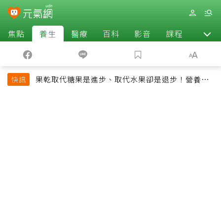
焦點
養生
醫療
百科
影音
課程
退休
果乾取代糖果是進步、取代水果卻是退步！營養師
快訊
揭果乾堅果常見健康陷阱