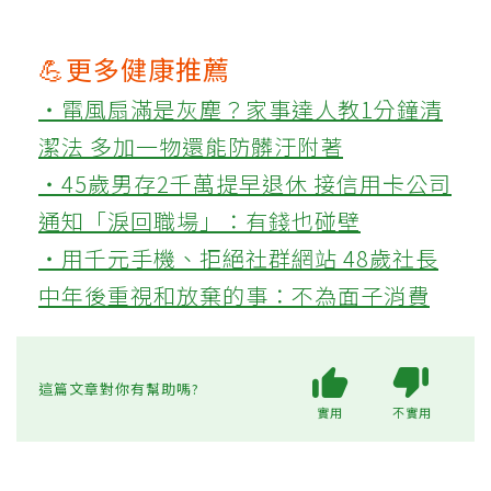
💪更多健康推薦
‧電風扇滿是灰塵？家事達人教1分鐘清
潔法 多加一物還能防髒汙附著
‧45歲男存2千萬提早退休 接信用卡公司
通知「淚回職場」：有錢也碰壁
‧用千元手機、拒絕社群網站 48歲社長
中年後重視和放棄的事：不為面子消費
這篇文章對你有幫助嗎?
實用
不實用