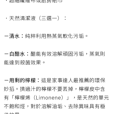
．超細纖維布或廚房紙巾
．天然清潔液（三選一）：
－清水：
純粹利用熱蒸氣軟化污垢。
－白醋水：
醋能有效溶解頑固污垢，蒸氣則
能達到殺菌效果。
－用剩的檸檬：
這是家事達人最推薦的環保
妙招。擠過汁的檸檬不要丟掉，檸檬皮中含
有「檸檬烯（Limonene）」，是天然的單元
不飽和烴，對於溶解油垢、去除異味具有極