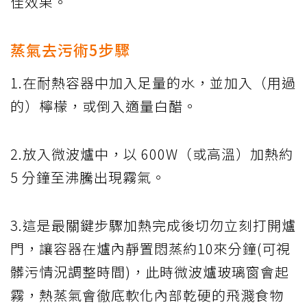
佳效果。
蒸氣去污術5步驟
1.在耐熱容器中加入足量的水，並加入（用過
的）檸檬，或倒入適量白醋。
2.放入微波爐中，以 600W（或高溫）加熱約
5 分鐘至沸騰出現霧氣。
3.這是最關鍵步驟加熱完成後切勿立刻打開爐
門，讓容器在爐內靜置悶蒸約10來分鐘(可視
髒污情況調整時間)，此時微波爐玻璃窗會起
霧，熱蒸氣會徹底軟化內部乾硬的飛濺食物