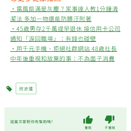
‧電風扇滿是灰塵？家事達人教1分鐘清
潔法 多加一物還能防髒汙附著
‧45歲男存2千萬提早退休 接信用卡公司
通知「淚回職場」：有錢也碰壁
‧用千元手機、拒絕社群網站 48歲社長
中年後重視和放棄的事：不為面子消費
微波爐
這篇文章對你有幫助嗎?
實用
不實用