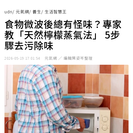
udn
/
元氣網
/
養生
/
生活智慧王
食物微波後總有怪味？專家
教「天然檸檬蒸氣法」 5步
驟去污除味
元氣網 ／ 編輯葉姿岑整理
2026-05-19 17:01:54