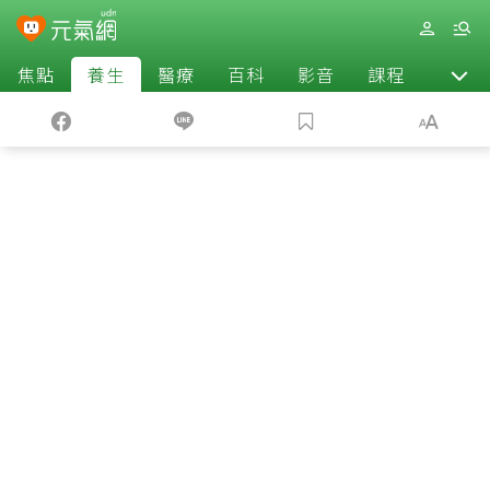
焦點
養生
醫療
百科
影音
課程
退休