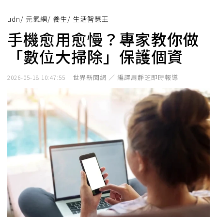
udn
/
元氣網
/
養生
/
生活智慧王
手機愈用愈慢？專家教你做
「數位大掃除」保護個資
世界新聞網 ／ 編譯周靜芝即時報導
2026-05-18 10:47:55