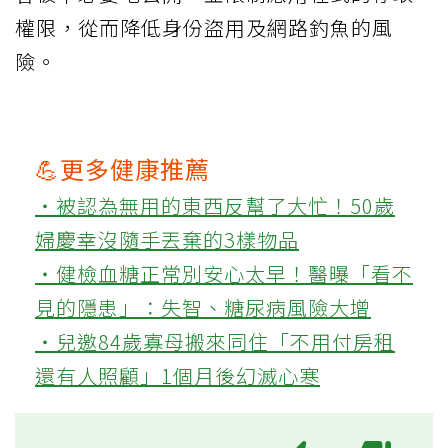
權限，從而降低身份盜用及網路釣魚的風
險。
💪更多健康推薦
‧被認為無用的東西反幫了大忙！50歲
婦慶幸沒隨手丟棄的3樣物品
‧健檢血糖正常別安心太早！醫曝「看不
見的隱患」：失智、糖尿病風險大增
‧兒邀84歲寡母搬來同住「不用付房租
還有人照顧」1個月後幻滅心寒