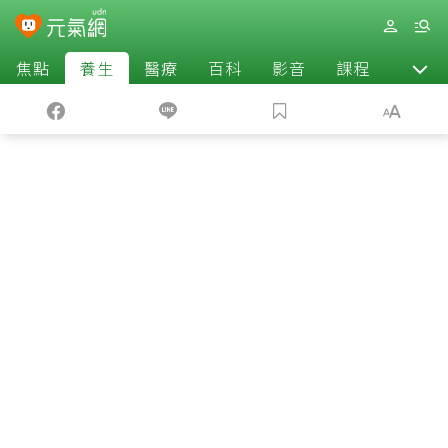
焦點
養生
醫療
百科
影音
課程
退休