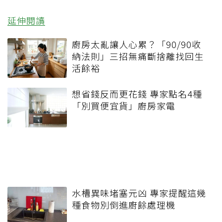
延伸閱讀
廚房太亂讓人心累？「90/90收
納法則」三招無痛斷捨離找回生
活餘裕
想省錢反而更花錢 專家點名4種
「別買便宜貨」廚房家電
水槽異味堵塞元凶 專家提醒這幾
種食物別倒進廚餘處理機