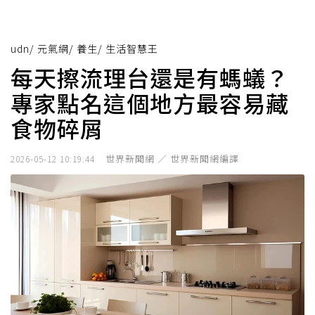
udn
/
元氣網
/
養生
/
生活智慧王
每天擦流理台還是有螞蟻？
專家點名這個地方最容易藏
食物碎屑
世界新聞網 ／ 世界新聞網編譯
2026-05-12 10:19:44