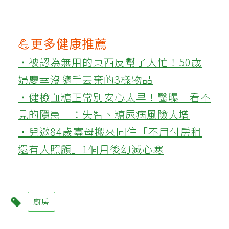
💪更多健康推薦
‧被認為無用的東西反幫了大忙！50歲
婦慶幸沒隨手丟棄的3樣物品
‧健檢血糖正常別安心太早！醫曝「看不
見的隱患」：失智、糖尿病風險大增
‧兒邀84歲寡母搬來同住「不用付房租
還有人照顧」1個月後幻滅心寒
廚房