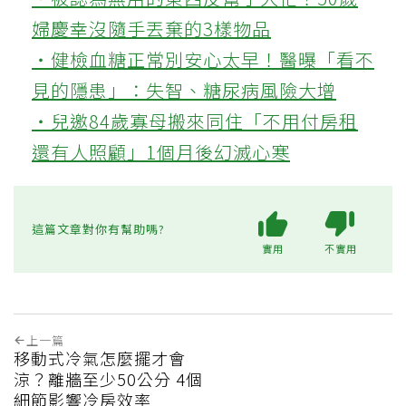
婦慶幸沒隨手丟棄的3樣物品
‧健檢血糖正常別安心太早！醫曝「看不
見的隱患」：失智、糖尿病風險大增
‧兒邀84歲寡母搬來同住「不用付房租
還有人照顧」1個月後幻滅心寒
這篇文章對你有幫助嗎?
實用
不實用
上一篇
移動式冷氣怎麼擺才會
涼？離牆至少50公分 4個
細節影響冷房效率