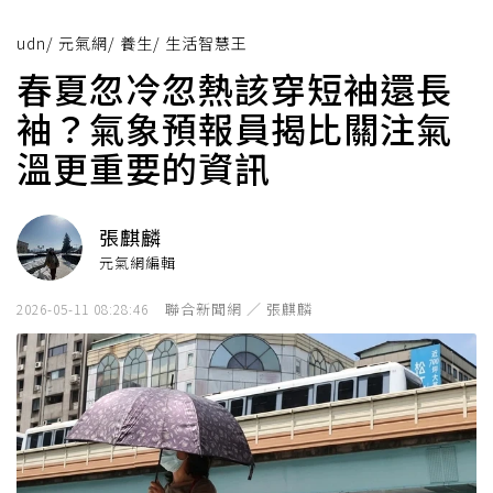
udn
/
元氣網
/
養生
/
生活智慧王
春夏忽冷忽熱該穿短袖還長
袖？氣象預報員揭比關注氣
溫更重要的資訊
張麒麟
元氣網編輯
聯合新聞網 ／ 張麒麟
2026-05-11 08:28:46