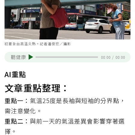
初夏全台高溫炎熱。記者潘俊宏／攝影
聽健康
00:00
/
00:00
AI重點
文章重點整理：
重點一：
氣溫25度是長袖與短袖的分界點，
需注意變化。
重點二：
與前一天的氣溫差異會影響穿著選
擇。