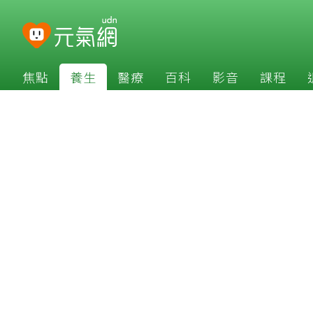
焦點
養生
醫療
百科
影音
課程