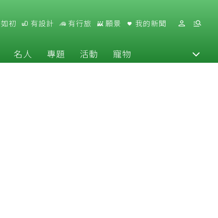
好如初
有設計
有行旅
願景
我的新聞
名人
專題
活動
寵物