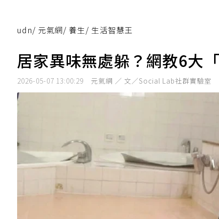
udn
/
元氣網
/
養生
/
生活智慧王
居家異味無處躲？網教6大
2026-05-07 13:00:29
元氣網 ／ 文／Social Lab社群實驗室