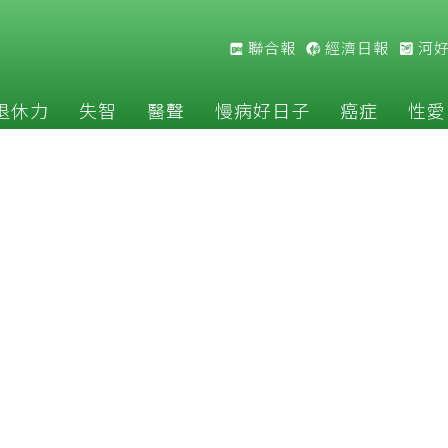
聯合報
經濟日報
河
退休力
失智
醫聲
慢病好日子
癌症
性愛