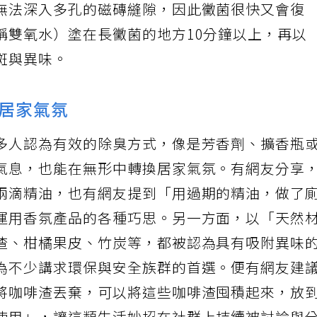
無法深入多孔的磁磚縫隙，因此黴菌很快又會復
稱雙氧水）塗在長黴菌的地方10分鐘以上，再以
斑與異味。
居家氣氛
多人認為有效的除臭方式，像是芳香劑、擴香瓶
氣息，也能在無形中轉換居家氣氛。有網友分享
兩滴精油，也有網友提到「用過期的精油，做了
運用香氛產品的各種巧思。另一方面，以「天然
渣、柑橘果皮、竹炭等，都被認為具有吸附異味
為不少講求環保與安全族群的首選。便有網友建
將咖啡渣丟棄，可以將這些咖啡渣囤積起來，放