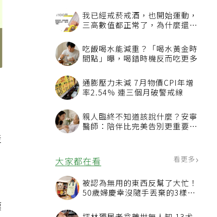
我已經戒菸戒酒，也開始運動，
三高數值都正常了，為什麼還不
能停藥？
吃飯喝水能減重？「喝水黃金時
間點」曝，喝錯時機反而吃更多
通膨壓力未減 7月物價CPI年增
率2.54% 連三個月破警戒線
親人臨終不知道該說什麼？安寧
醫師：陪伴比完美告別更重要，
4句話值得及早說出口
產
，
看更多
大家都在看
被認為無用的東西反幫了大忙！
，
50歲婦慶幸沒隨手丟棄的3樣物
品
漂