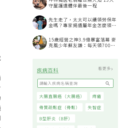
坪林獨居老翁離世無人知 13犬
守屋護遺體伴最後一程
先生走了，太太可以續領勞保年
金嗎？專家揭遺屬年金怎麼領，
看順位還要看資格
15歲經營之神3.9億暴富落幕 麥
克風少年蘇友謙：每天領700元
過日子
或
，
看更多
疾病百科
廁
材
大腸直腸癌（大腸癌）
痔瘡
的
議
骨質疏鬆症（骨鬆）
失智症
到
B型肝炎（B肝）