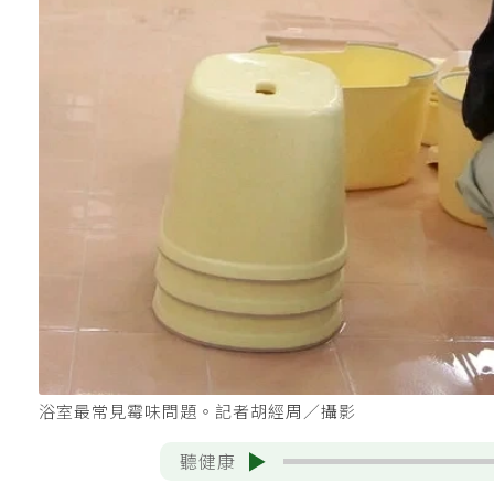
浴室最常見霉味問題。記者胡經周／攝影
聽健康