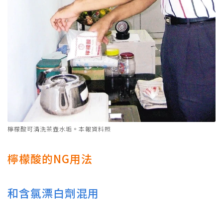
檸檬酸可清洗茶壺水垢。本報資料照
檸檬酸的NG用法
和含氯漂白劑混用