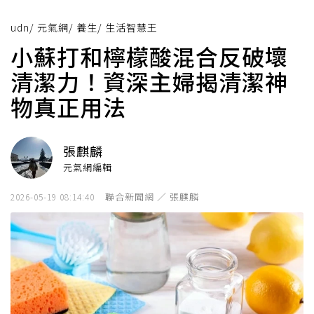
udn
/
元氣網
/
養生
/
生活智慧王
小蘇打和檸檬酸混合反破壞
清潔力！資深主婦揭清潔神
物真正用法
張麒麟
元氣網編輯
聯合新聞網 ／ 張麒麟
2026-05-19 08:14:40