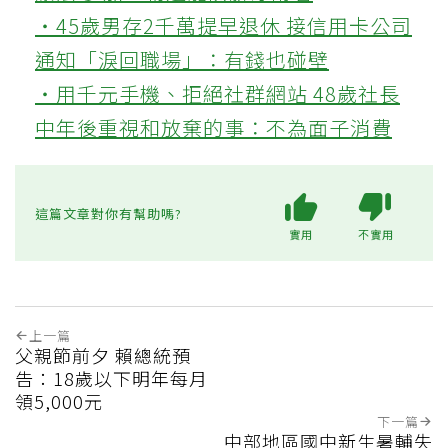
‧45歲男存2千萬提早退休 接信用卡公司
通知「淚回職場」：有錢也碰壁
‧用千元手機、拒絕社群網站 48歲社長
中年後重視和放棄的事：不為面子消費
這篇文章對你有幫助嗎?
實用
不實用
上一篇
父親節前夕 賴總統預
告：18歲以下明年每月
領5,000元
下一篇
中部地區國中新生暑輔失