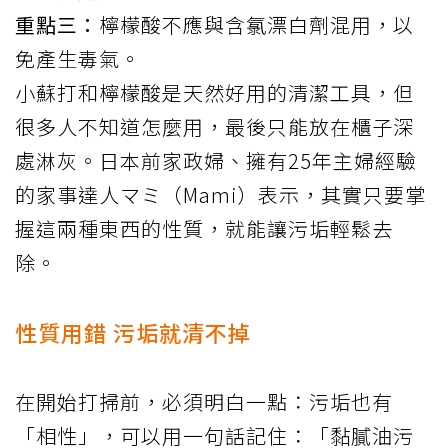
重點三：
檸檬酸不應與含氯漂白劑混用，以
免產生毒氣。
小蘇打和檸檬酸是天然好用的清潔工具，但
很多人不知道怎麼用，最後只能放在櫃子深
處淋灰。日本前家政婦、擁有25年主婦經驗
的家事達人マミ（Mami）
表示
，其實只要掌
握這兩種東西的性質，就能讓污垢輕鬆去
除。
性質用錯 污垢就清不掉
在開始打掃前，必須明白一點：污垢也有
「相性」，可以用一句話記住：「黏膩油污