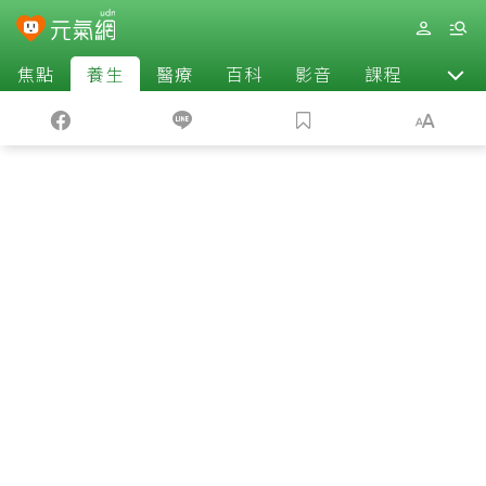
焦點
養生
醫療
百科
影音
課程
退休