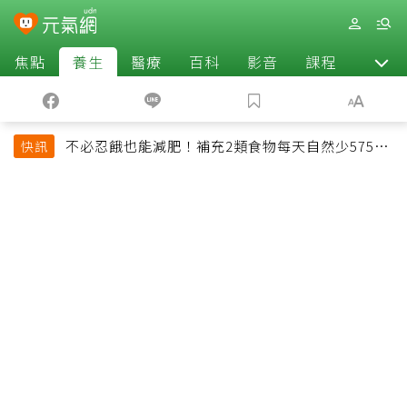
焦點
養生
醫療
百科
影音
課程
退休
不必忍餓也能減肥！補充2類食物每天自然少575大
快訊
卡「還能吃飽飽的」