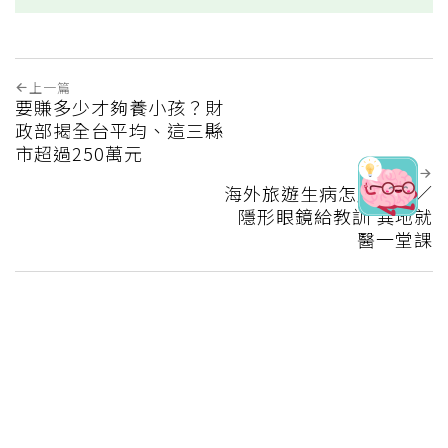
婦慶幸沒隨手丟棄的3樣物品
‧健檢血糖正常別安心太早！醫曝「看不
見的隱患」：失智、糖尿病風險大增
‧兒邀84歲寡母搬來同住「不用付房租
還有人照顧」1個月後幻滅心寒
這篇文章對你有幫助嗎?
實用
不實用
上一篇
要賺多少才夠養小孩？財
政部揭全台平均、這三縣
市超過250萬元