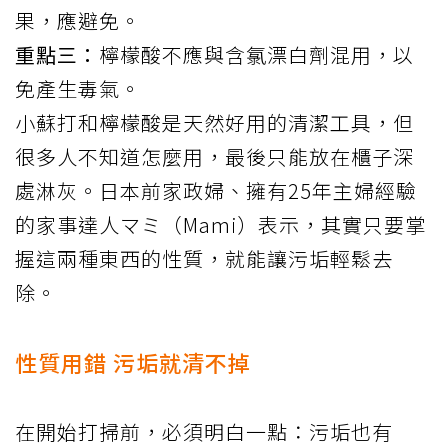
果，應避免。
重點三：
檸檬酸不應與含氯漂白劑混用，以
免產生毒氣。
小蘇打和檸檬酸是天然好用的清潔工具，但
很多人不知道怎麼用，最後只能放在櫃子深
處淋灰。日本前家政婦、擁有25年主婦經驗
的家事達人マミ（Mami）
表示
，其實只要掌
握這兩種東西的性質，就能讓污垢輕鬆去
除。
性質用錯 污垢就清不掉
在開始打掃前，必須明白一點：污垢也有