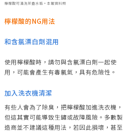
檸檬酸可清洗茶壺水垢。本報資料照
檸檬酸的NG用法
和含氯漂白劑混用