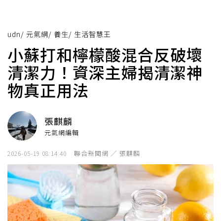
udn
/
元氣網
/
養生
/
生活智慧王
小蘇打和檸檬酸混合反破壞
清潔力！資深主婦揭清潔神
物真正用法
張麒麟
元氣網編輯
聯合新聞網 ／ 張麒麟
2026-05-19 08:14:40