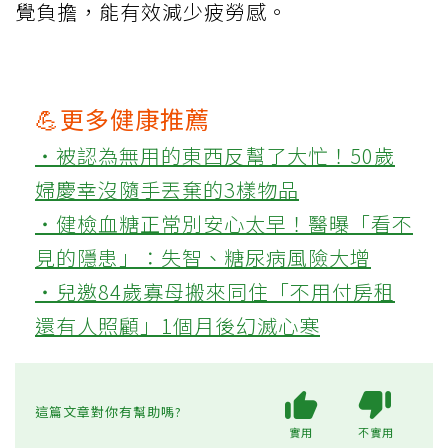
覺負擔，能有效減少疲勞感。
💪更多健康推薦
‧被認為無用的東西反幫了大忙！50歲
婦慶幸沒隨手丟棄的3樣物品
‧健檢血糖正常別安心太早！醫曝「看不
見的隱患」：失智、糖尿病風險大增
‧兒邀84歲寡母搬來同住「不用付房租
還有人照顧」1個月後幻滅心寒
這篇文章對你有幫助嗎?
實用
不實用