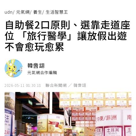
udn
/
元氣網
/
養生
/
生活智慧王
自助餐2口原則、選靠走道座
位 「旅行醫學」讓放假出遊
不會愈玩愈累
韓啻翃
元氣網合作編輯
聯合新聞網 ／ 韓啻翃
2026-05-11 08:30:18