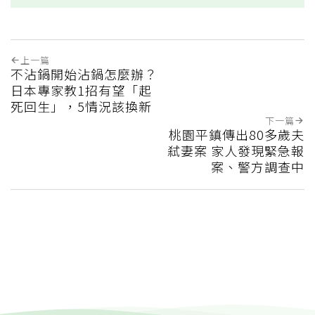
上一篇
不沾鍋開始沾鍋怎麼辦？
日本專家教1招有望「起
死回生」，5情況該換新
下一篇
桃園平鎮傳出80多歲夫
弒妻案 家人發現緊急報
案、警方調查中