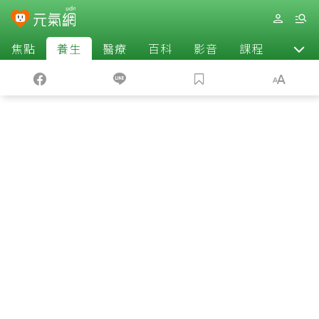
焦點
養生
醫療
百科
影音
課程
退休