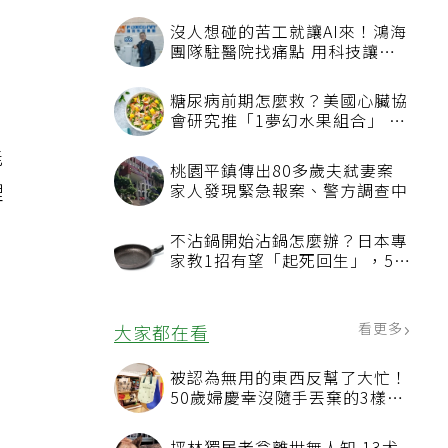
，
能
理