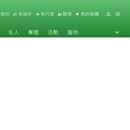
好如初
有設計
有行旅
願景
我的新聞
名人
專題
活動
寵物