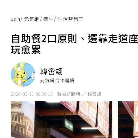
udn
/
元氣網
/
養生
/
生活智慧王
自助餐2口原則、選靠走道
玩愈累
韓啻翃
元氣網合作編輯
2026-05-11 08:30:18
聯合新聞網 ／ 韓啻翃