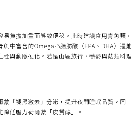
容易負擔加重而導致便秘。此時建議食用青魚類
中富含的Omega-3脂肪酸（EPA、DHA）還
血栓與動脈硬化。若是山區旅行，蕎麥與菇類料
爾蒙「褪黑激素」分泌，提升夜間睡眠品質。同
能降低壓力荷爾蒙「皮質醇」。