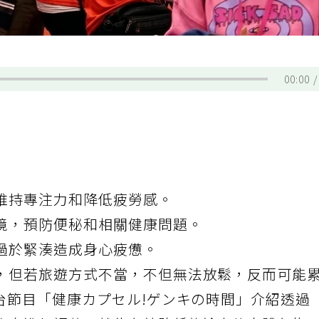
00:00
維持專注力和降低疲勞感。
境，預防便秘和相關健康問題。
過於緊湊造成身心疲憊。
，但若旅遊方式不當，不但無法放鬆，反而可能
台節目「健康カプセル!ゲンキの時間」介紹透過