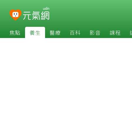
焦點
養生
醫療
百科
影音
課程