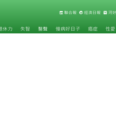
聯合報
經濟日報
河
退休力
失智
醫聲
慢病好日子
癌症
性愛