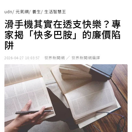
udn
/
元氣網
/
養生
/
生活智慧王
滑手機其實在透支快樂？專
家揭「快多巴胺」的廉價陷
阱
世界新聞網 ／ 世界新聞網編譯
2026-04-27 10:03:57