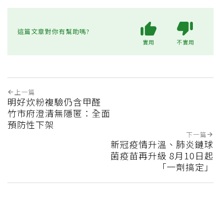
這篇文章對你有幫助嗎?
實用
不實用
上一篇
明好炊粉複驗仍含甲醛
竹市府澄清無隱匿：全面
預防性下架
下一篇
新冠疫情升溫、肺炎鏈球
菌疫苗再升級 8月10日起
「一劑搞定」