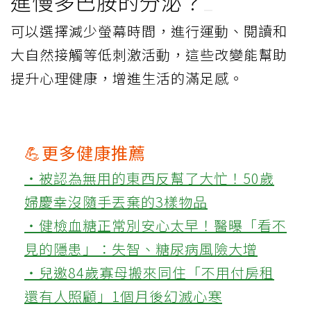
進慢多巴胺的分泌？
可以選擇減少螢幕時間，進行運動、閱讀和
大自然接觸等低刺激活動，這些改變能幫助
提升心理健康，增進生活的滿足感。
💪更多健康推薦
‧被認為無用的東西反幫了大忙！50歲
婦慶幸沒隨手丟棄的3樣物品
‧健檢血糖正常別安心太早！醫曝「看不
見的隱患」：失智、糖尿病風險大增
‧兒邀84歲寡母搬來同住「不用付房租
還有人照顧」1個月後幻滅心寒