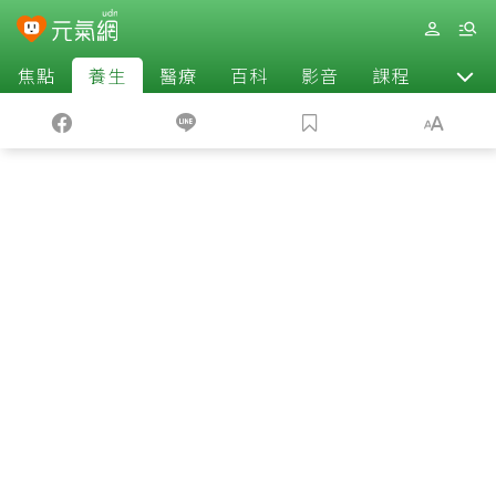
焦點
養生
醫療
百科
影音
課程
退休