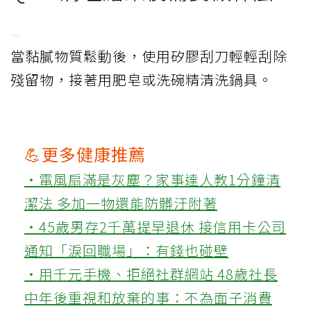
當黏膩物質鬆動後，使用矽膠刮刀輕輕刮除
殘留物，接著用肥皂或洗碗精清洗鍋具。
💪更多健康推薦
‧電風扇滿是灰塵？家事達人教1分鐘清
潔法 多加一物還能防髒汙附著
‧45歲男存2千萬提早退休 接信用卡公司
通知「淚回職場」：有錢也碰壁
‧用千元手機、拒絕社群網站 48歲社長
中年後重視和放棄的事：不為面子消費