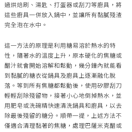
過烘焙刷、湯匙、打蛋器或刮刀等廚具，將
這些廚具一併放入鍋中，並讓所有黏膩殘渣
完全泡在水中。
這一方法的原理是利用糖易溶於熱水的特
性，隨著水的溫度上升，原本硬化的焦糖或
醋汁就會開始溶解和鬆動，幾分鐘內就能看
到黏膩的糖衣從鍋具及廚具上逐漸融化脫
落。等到所有焦糖都鬆動後，使用矽膠刮刀
輕輕刮除殘留物，接著小心地倒掉熱水，並
用肥皂或洗碗精快速清洗鍋具和廚具，以去
除最後殘留的糖分。順帶一提，上述方法不
僅適合清理黏著的焦糖，處理巴薩米克醋或