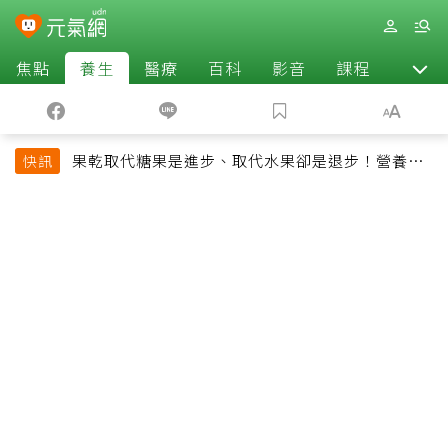
焦點
養生
醫療
百科
影音
課程
退休
果乾取代糖果是進步、取代水果卻是退步！營養師
快訊
揭果乾堅果常見健康陷阱