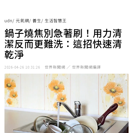
udn
/
元氣網
/
養生
/
生活智慧王
鍋子燒焦別急著刷！用力清
潔反而更難洗：這招快速清
乾淨
世界新聞網 ／ 世界新聞網編譯
2026-04-26 10:31:26