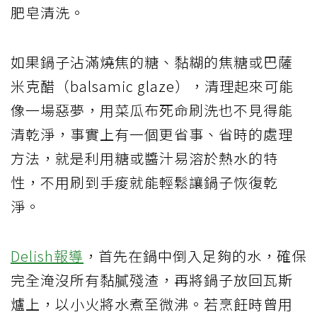
肥皂清洗。
如果鍋子沾滿燒焦的糖、黏糊的焦糖或巴薩
米克醋（balsamic glaze），清理起來可能
像一場惡夢，用菜瓜布死命刷洗也不見得能
清乾淨，事實上有一個更省事、省時的處理
方法，就是利用糖或醬汁易溶於熱水的特
性，不用刷到手痠就能輕鬆讓鍋子恢復乾
淨。
Delish報導
，首先在鍋中倒入足夠的水，確保
完全淹沒所有黏膩殘渣，再將鍋子放回瓦斯
爐上，以小火將水煮至微沸。若烹飪時曾用