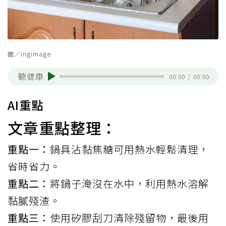
圖／ingimage
聽健康
00:00
/
00:00
AI重點
文章重點整理：
重點一：
鍋具沾黏焦糖可用熱水輕鬆清理，
省時省力。
重點二：
將鍋子淹沒在水中，利用熱水溶解
黏膩殘渣。
重點三：
使用矽膠刮刀清除殘留物，最後用