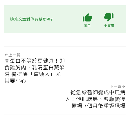
這篇文章對你有幫助嗎?
實用
不實用
上一篇
高蛋白不等於更健康！即
食雞胸肉、乳清蛋白藏陷
阱 醫提醒「這類人」尤
其要小心
下一篇
從急診醫師變成中風病
人！他把廚房、客廳變復
健場 7個月後重返職場