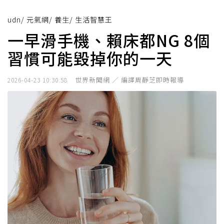
udn
/
元氣網
/
養生
/
生活智慧王
一早滑手機、賴床都NG 8個
習慣可能毀掉你的一天
世界新聞網 ／ 編譯周靜芝即時報導
2026-04-23 10:30:58