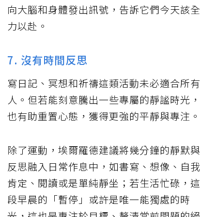
向大腦和身體發出訊號，告訴它們今天該全
力以赴。
7. 沒有時間反思
寫日記、冥想和祈禱這類活動未必適合所有
人。但若能刻意騰出一些專屬的靜謐時光，
也有助重置心態，獲得更強的平靜與專注。
除了運動，埃爾羅德建議將幾分鐘的靜默與
反思融入日常作息中，如書寫、想像、自我
肯定、閱讀或是單純靜坐；若生活忙碌，這
段早晨的「暫停」或許是唯一能獨處的時
光，這也是專注於目標、釐清當前問題的絕