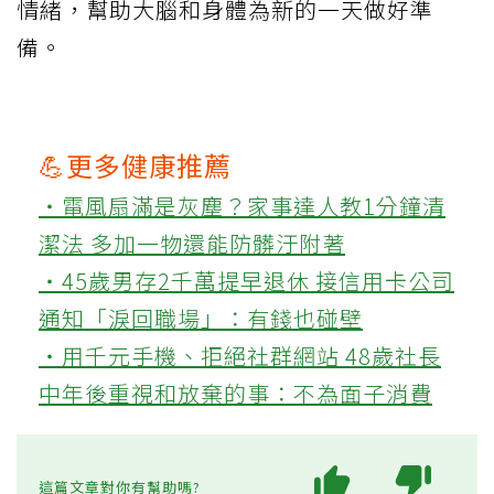
情緒，幫助大腦和身體為新的一天做好準
備。
💪更多健康推薦
‧電風扇滿是灰塵？家事達人教1分鐘清
潔法 多加一物還能防髒汙附著
‧45歲男存2千萬提早退休 接信用卡公司
通知「淚回職場」：有錢也碰壁
‧用千元手機、拒絕社群網站 48歲社長
中年後重視和放棄的事：不為面子消費
這篇文章對你有幫助嗎?