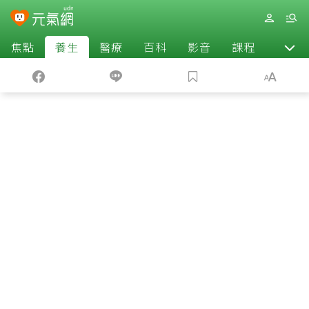
焦點
養生
醫療
百科
影音
課程
退休