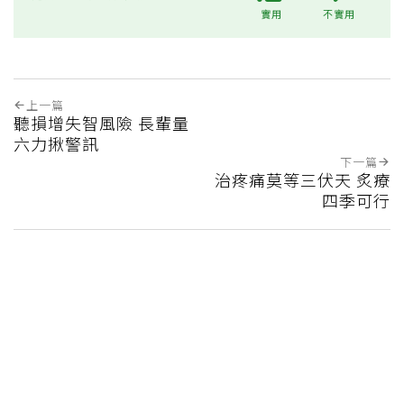
實用
不實用
上一篇
聽損增失智風險 長輩量
六力揪警訊
下一篇
治疼痛莫等三伏天 炙療
四季可行