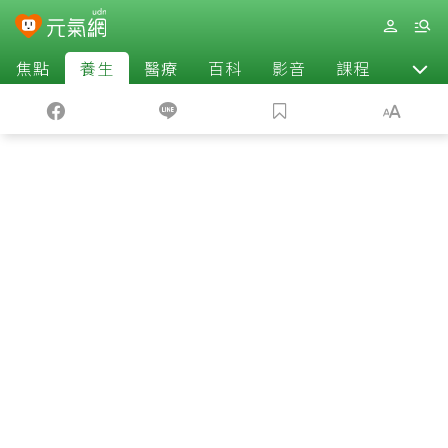
焦點
養生
醫療
百科
影音
課程
退休