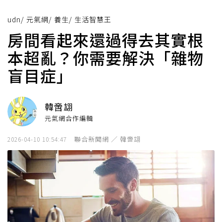
udn
/
元氣網
/
養生
/
生活智慧王
房間看起來還過得去其實根
本超亂？你需要解決「雜物
盲目症」
韓啻翃
元氣網合作編輯
聯合新聞網 ／ 韓啻翃
2026-04-10 10:54:47