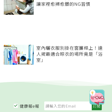
讓家裡愈掃愈髒的NG習慣
室內曬衣服別掛在窗簾桿上！達
人揭最適合晾衣的場所竟是「浴
室」
健康報e報