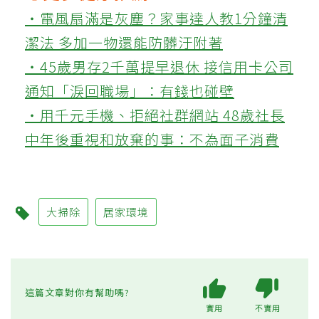
‧電風扇滿是灰塵？家事達人教1分鐘清
潔法 多加一物還能防髒汙附著
‧45歲男存2千萬提早退休 接信用卡公司
通知「淚回職場」：有錢也碰壁
‧用千元手機、拒絕社群網站 48歲社長
中年後重視和放棄的事：不為面子消費
大掃除
居家環境
這篇文章對你有幫助嗎?
實用
不實用