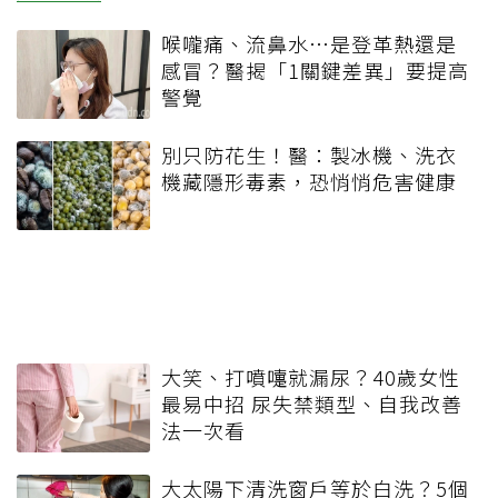
喉嚨痛、流鼻水⋯是登革熱還是
感冒？醫揭「1關鍵差異」要提高
警覺
別只防花生！醫：製冰機、洗衣
機藏隱形毒素，恐悄悄危害健康
大笑、打噴嚏就漏尿？40歲女性
最易中招 尿失禁類型、自我改善
法一次看
大太陽下清洗窗戶等於白洗？5個