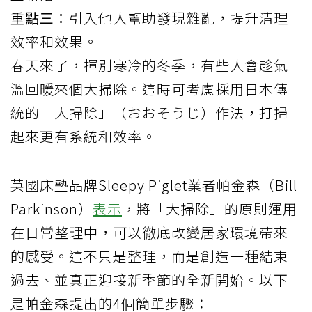
重點三：
引入他人幫助發現雜亂，提升清理
效率和效果。
春天來了，揮別寒冷的冬季，有些人會趁氣
溫回暖來個
大掃除
。這時可考慮採用日本傳
統的「大掃除」（おおそうじ）作法，打掃
起來更有系統和效率。
英國床墊品牌Sleepy Piglet業者帕金森（Bill
Parkinson）
表示
，將「大掃除」的原則運用
在日常整理中，可以徹底改變居家環境帶來
的感受。這不只是整理，而是創造一種結束
過去、並真正迎接新季節的全新開始。以下
是帕金森提出的4個簡單步驟：