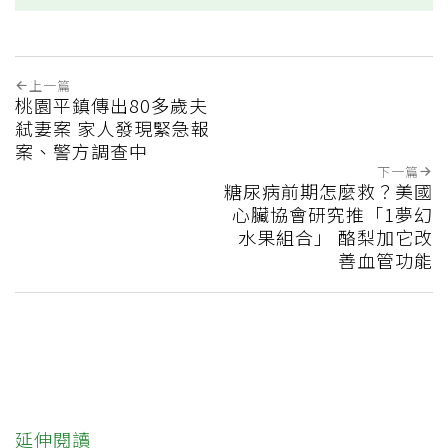
上一篇
桃園平鎮傳出80多歲夫
弒妻案 家人發現緊急報
案、警方調查中
下一篇
糖尿病前期怎麼救？美國
心臟協會研究推「1夢幻
水果組合」 酪梨加它改
善血管功能
延伸閱讀