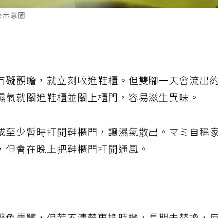
ge示意圖
有礙觀瞻，就立刻收進鞋櫃。但雙腳一天會流出
濕氣就關進鞋櫃並關上櫃門，容易滋生異味。
或至少暫時打開鞋櫃門，讓濕氣散出。マミ自稱
，但會在晚上把鞋櫃門打開通風。