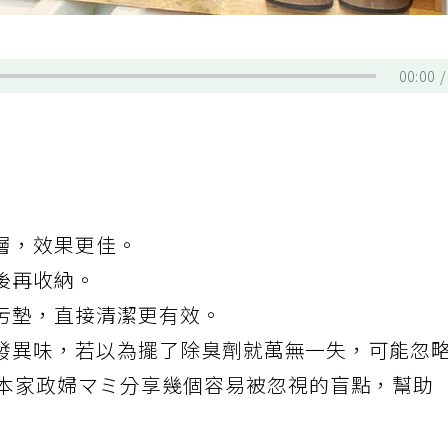
00:00
層，效果更佳。
後再收納。
污墊，直接清潔更有效。
發異味，若以為擺了除臭劑就萬無一失，可能忽
日本家政婦マミ
分享
幾個容易被忽視的盲點，幫助