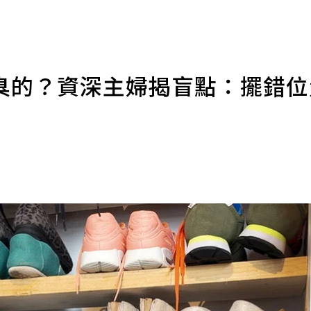
臭的？資深主婦揭盲點：擺錯