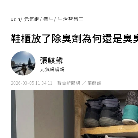
udn
/
元氣網
/
養生
/
生活智慧王
鞋櫃放了除臭劑為何還是臭
張麒麟
元氣網編輯
2026-03-05 11:34:11
聯合新聞網 ／ 張麒麟