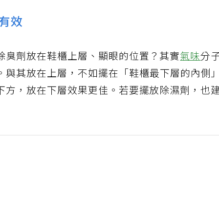
有效
除臭劑放在鞋櫃上層、顯眼的位置？其實
氣味
分
。與其放在上層，不如擺在「鞋櫃最下層的內側
下方，放在下層效果更佳。若要擺放除濕劑，也