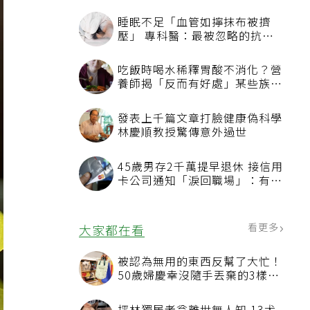
睡眠不足「血管如擰抹布被擠
壓」 專科醫：最被忽略的抗老
方法
吃飯時喝水稀釋胃酸不消化？營
養師揭「反而有好處」某些族群
才要禁
發表上千篇文章打臉健康偽科學
林慶順教授驚傳意外過世
45歲男存2千萬提早退休 接信用
卡公司通知「淚回職場」：有錢
也碰壁
看更多
大家都在看
被認為無用的東西反幫了大忙！
50歲婦慶幸沒隨手丟棄的3樣物
品