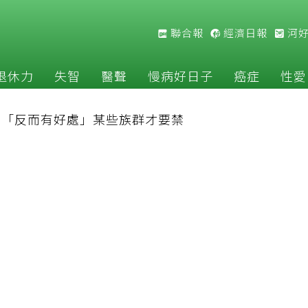
聯合報
經濟日報
河
退休力
失智
醫聲
慢病好日子
癌症
性愛
揭「反而有好處」某些族群才要禁