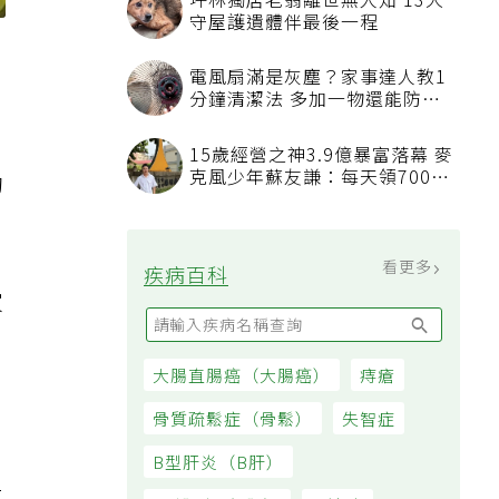
坪林獨居老翁離世無人知 13犬
守屋護遺體伴最後一程
電風扇滿是灰塵？家事達人教1
分鐘清潔法 多加一物還能防髒
汙附著
15歲經營之神3.9億暴富落幕 麥
克風少年蘇友謙：每天領700元
約
過日子
看更多
疾病百科
家
大腸直腸癌（大腸癌）
痔瘡
骨質疏鬆症（骨鬆）
失智症
B型肝炎（B肝）