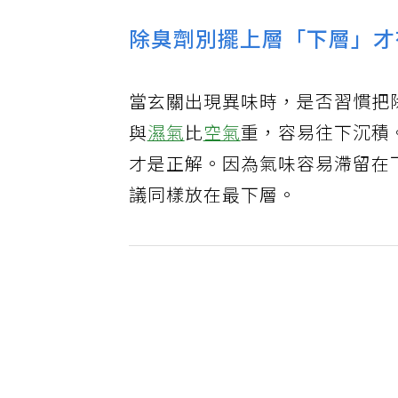
除臭劑別擺上層「下層」才
當玄關出現異味時，是否習慣把
與
濕氣
比
空氣
重，容易往下沉積
才是正解。因為氣味容易滯留在
議同樣放在最下層。