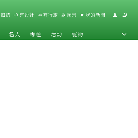
好如初
有設計
有行旅
願景
我的新聞
名人
專題
活動
寵物