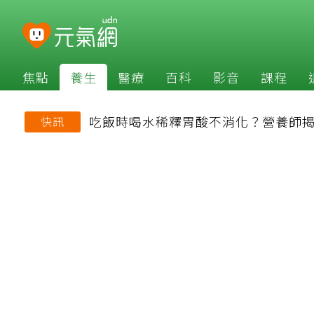
焦點
養生
醫療
百科
影音
課程
吃飯時喝水稀釋胃酸不消化？營養師
快訊