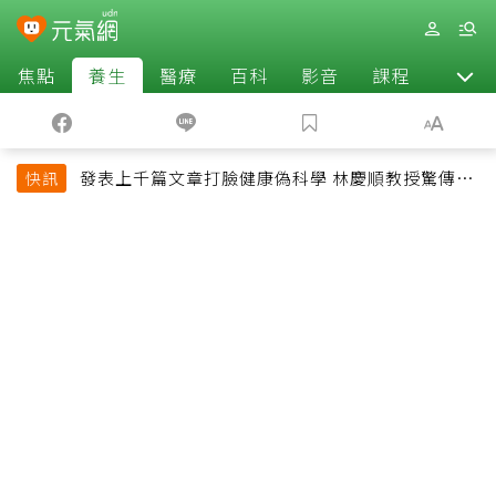
焦點
養生
醫療
百科
影音
課程
退休
發表上千篇文章打臉健康偽科學 林慶順教授驚傳意
快訊
外過世