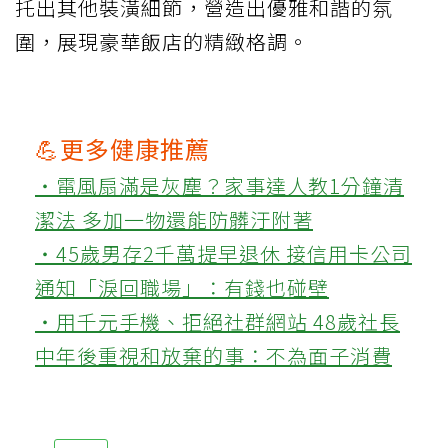
托出其他裝潢細節，營造出優雅和諧的氛
圍，展現豪華飯店的精緻格調。
💪更多健康推薦
‧電風扇滿是灰塵？家事達人教1分鐘清
潔法 多加一物還能防髒汙附著
‧45歲男存2千萬提早退休 接信用卡公司
通知「淚回職場」：有錢也碰壁
‧用千元手機、拒絕社群網站 48歲社長
中年後重視和放棄的事：不為面子消費