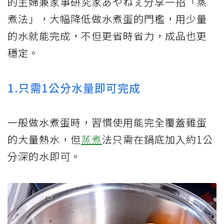
的主婦兼家事研究家あやねぇ
分享
一招「蒸
煮法」，大幅降低做水煮蛋的門檻，用少量
的水就能完成，不但更省時省力，成品也更
穩定。
1.只需1公分水量即可完成
一般做水煮蛋時，習慣使用能完全覆蓋雞蛋
的大量熱水，但
蒸煮
法只需在鍋底加入約1公
分深的水即可。