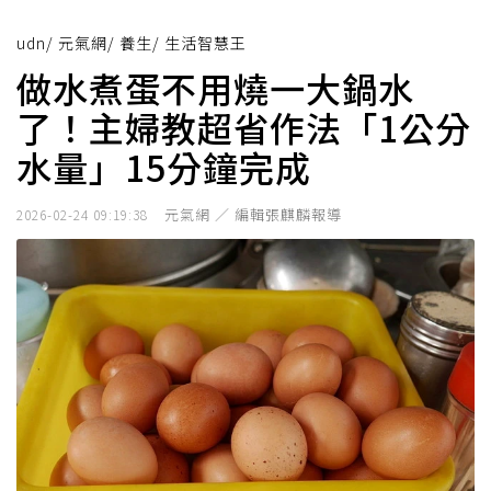
udn
/
元氣網
/
養生
/
生活智慧王
做水煮蛋不用燒一大鍋水
了！主婦教超省作法「1公分
水量」15分鐘完成
元氣網 ／ 編輯張麒麟報導
2026-02-24 09:19:38