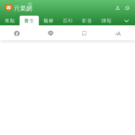
焦點
養生
醫療
百科
影音
課程
退休