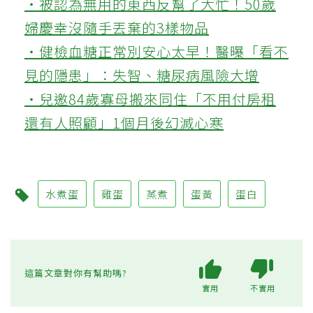
‧被認為無用的東西反幫了大忙！50歲
婦慶幸沒隨手丟棄的3樣物品
‧健檢血糖正常別安心太早！醫曝「看不
見的隱患」：失智、糖尿病風險大增
‧兒邀84歲寡母搬來同住「不用付房租
還有人照顧」1個月後幻滅心寒
水煮蛋
雞蛋
蒸煮
蛋黃
蛋白
這篇文章對你有幫助嗎?
實用
不實用