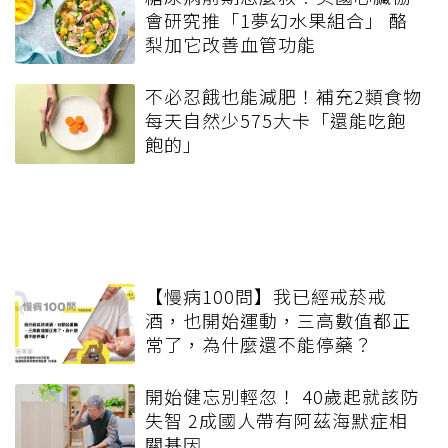
會研究推「1夢幻水果組合」 酪
梨加它改善血管功能
不必忍餓也能減肥！補充2類食物
每天自然少575大卡「還能吃飽
飽的」
【慢病100問】我已經戒菸戒
酒，也開始運動，三高數值都正
常了，為什麼還不能停藥？
開始健忘別輕忽！ 40歲起就該防
失智 2成國人帶有阿茲海默症相
關基因