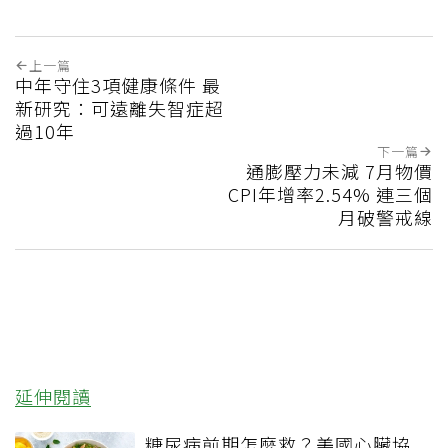
上一篇
中年守住3項健康條件 最
新研究：可遠離失智症超
過10年
下一篇
通膨壓力未減 7月物價
CPI年增率2.54% 連三個
月破警戒線
延伸閱讀
糖尿病前期怎麼救？美國心臟協