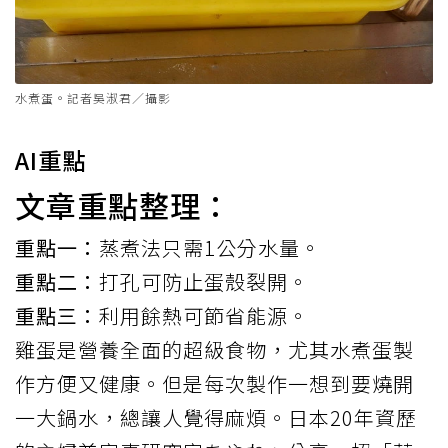
水煮蛋。記者吳淑君／攝影
AI重點
文章重點整理：
重點一：
蒸煮法只需1公分水量。
重點二：
打孔可防止蛋殼裂開。
重點三：
利用餘熱可節省能源。
雞蛋
是營養全面的超級食物，尤其
水煮蛋
製
作方便又健康。但是每次製作一想到要燒開
一大鍋水，總讓人覺得麻煩。日本20年資歷