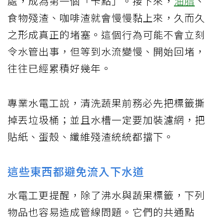
處，成為第一個「卡點」。接下來，
油脂
、
食物殘渣、咖啡渣就會慢慢黏上來，久而久
之形成真正的堵塞。這個行為可能不會立刻
令水管出事，但等到水流變慢、開始回堵，
往往已經累積好幾年。
專業水電工說，清洗蔬果前務必先把標籤撕
掉丟垃圾桶；並且水槽一定要加裝濾網，把
貼紙、蛋殼、纖維殘渣統統都擋下。
這些東西都避免流入下水道
水電工更提醒，除了沸水與蔬果標籤，下列
物品也容易造成管線問題。它們的共通點