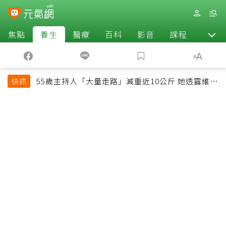
焦點
養生
醫療
百科
影音
課程
退休
55歲主持人「大量走路」減重近10公斤 她透露維持
快訊
十多年習慣心法