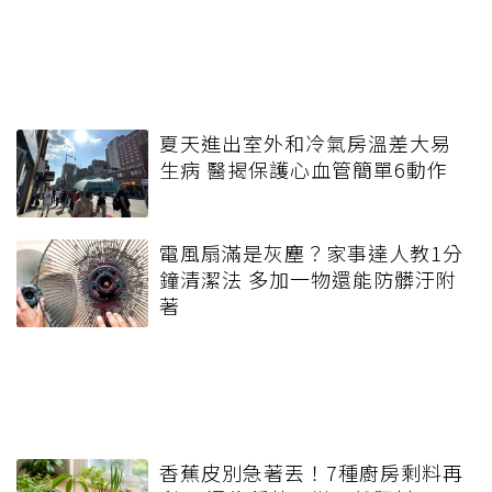
夏天進出室外和冷氣房溫差大易
生病 醫揭保護心血管簡單6動作
電風扇滿是灰塵？家事達人教1分
鐘清潔法 多加一物還能防髒汙附
著
香蕉皮別急著丟！7種廚房剩料再