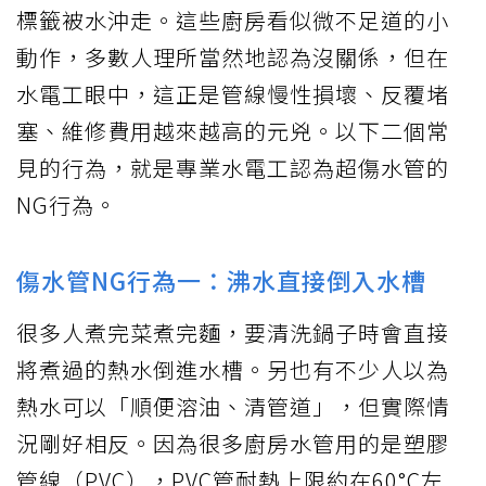
標籤被水沖走。這些
廚房
看似微不足道的小
動作，多數人理所當然地認為沒關係，但在
水電工眼中，這正是管線慢性損壞、反覆堵
塞、維修費用越來越高的元兇。以下二個常
見的行為，就是專業水電工認為超傷水管的
NG行為。
傷水管NG行為一：沸水直接倒入水槽
很多人煮完菜煮完麵，要清洗鍋子時會直接
將煮過的熱水倒進水槽。另也有不少人以為
熱水可以「順便溶油、清管道」，但實際情
況剛好相反。因為很多廚房水管用的是塑膠
管線（PVC），PVC管耐熱上限約在60°C左