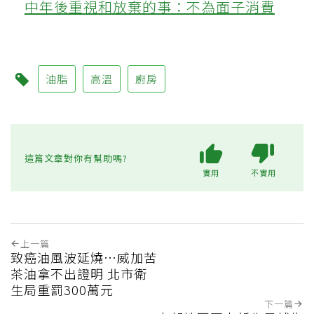
中年後重視和放棄的事：不為面子消費
油脂
高溫
廚房
這篇文章對你有幫助嗎?
實用
不實用
上一篇
致癌油風波延燒…威加苦
茶油拿不出證明 北市衛
生局重罰300萬元
下一篇