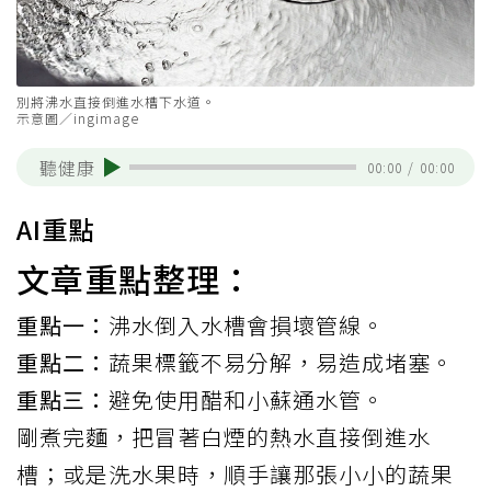
別將沸水直接倒進水槽下水道。
示意圖／ingimage
聽健康
00:00
/
00:00
AI重點
文章重點整理：
重點一：
沸水倒入水槽會損壞管線。
重點二：
蔬果標籤不易分解，易造成堵塞。
重點三：
避免使用醋和小蘇通水管。
剛煮完麵，把冒著白煙的熱水直接倒進水
槽；或是洗水果時，順手讓那張小小的蔬果