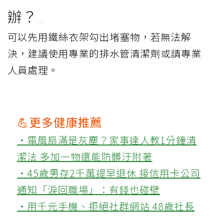
辦？
可以先用鐵絲衣架勾出堵塞物，若無法解
決，建議使用專業的排水管清潔劑或請專業
人員處理。
💪更多健康推薦
‧電風扇滿是灰塵？家事達人教1分鐘清
潔法 多加一物還能防髒汙附著
‧45歲男存2千萬提早退休 接信用卡公司
通知「淚回職場」：有錢也碰壁
‧用千元手機、拒絕社群網站 48歲社長