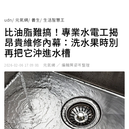
udn
/
元氣網
/
養生
/
生活智慧王
比油脂難搞！專業水電工揭
昂貴維修內幕：洗水果時別
再把它沖進水槽
元氣網 ／ 編輯葉姿岑整理
2026-02-06 17:09:08