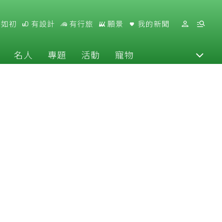
好如初
有設計
有行旅
願景
我的新聞
名人
專題
活動
寵物