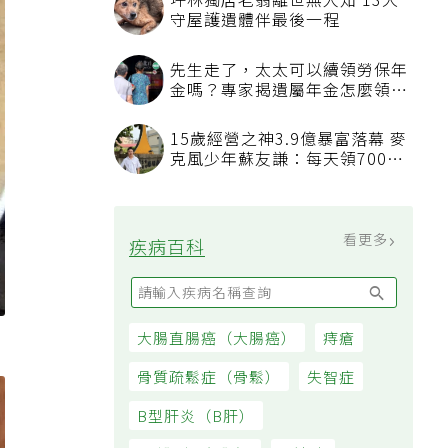
坪林獨居老翁離世無人知 13犬
守屋護遺體伴最後一程
先生走了，太太可以續領勞保年
金嗎？專家揭遺屬年金怎麼領，
看順位還要看資格
15歲經營之神3.9億暴富落幕 麥
克風少年蘇友謙：每天領700元
過日子
看更多
疾病百科
大腸直腸癌（大腸癌）
痔瘡
骨質疏鬆症（骨鬆）
失智症
B型肝炎（B肝）