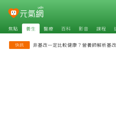
焦點
養生
醫療
百科
影音
課程
非基改一定比較健康？營養師解析基
快訊