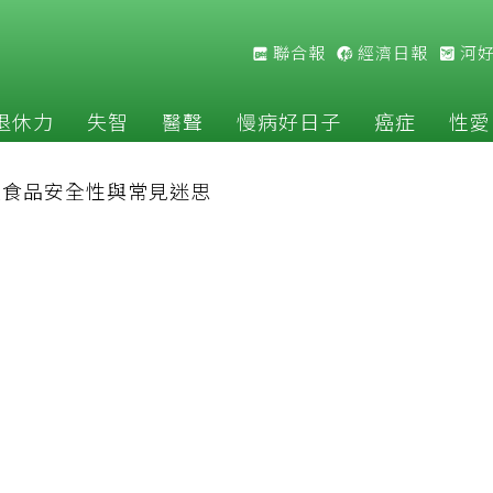
聯合報
經濟日報
河
退休力
失智
醫聲
慢病好日子
癌症
性愛
改食品安全性與常見迷思