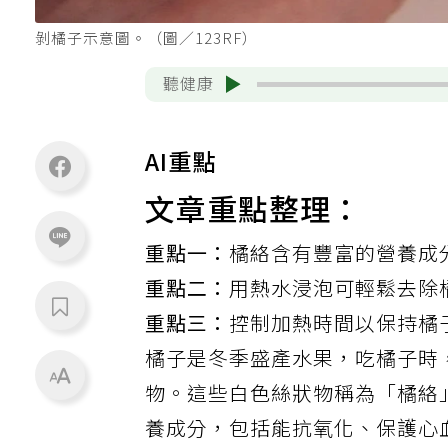
剝橘子示意圖。（圖／123RF）
聽健康
AI重點
文章重點整理：
重點一：
橘絡含有豐富的營養成
重點二：
用熱水浸泡可輕鬆去除
重點三：
控制加熱時間以保持橘
橘子
是冬季盛產
水果
，吃橘子時
物。這些白色絲狀物稱為「橘絡
養成分，包括能
抗氧化
、保護
心