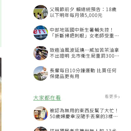
父親節前夕 賴總統預告：18歲
以下明年每月領5,000元
中部地區國中新生暑輔失控！
「折斷掃把刺眼」女老師受重傷
恐失明
致癌油風波延燒…威加苦茶油拿
不出證明 北市衛生局重罰300萬
元
長輩每日10分鐘運動 比買任何
保健品更有用
看更多
大家都在看
被認為無用的東西反幫了大忙！
50歲婦慶幸沒隨手丟棄的3樣物
品