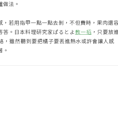
確做法。
感，若用指甲一點一點去剝，不但費時，果肉還
答答。日本料理研究家ぱるとよ
教一招
，只要放
橘絡，雖然聽到要把橘子要丟進熱水或許會讓人感
著。