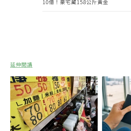
10億！豪宅藏158公斤黃金
延伸閱讀