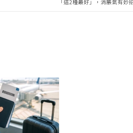
「這2種最好」，消脹氣有妙