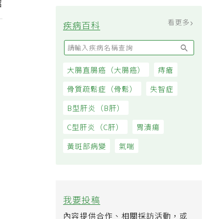
過日子
招
看更多
疾病百科
大腸直腸癌（大腸癌）
痔瘡
骨質疏鬆症（骨鬆）
失智症
B型肝炎（B肝）
C型肝炎（C肝）
胃潰瘍
黃斑部病變
氣喘
我要投稿