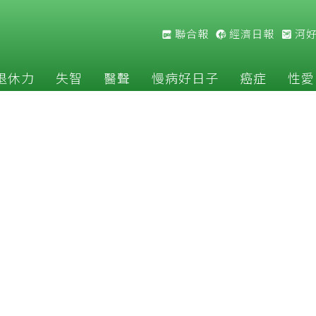
聯合報
經濟日報
河
退休力
失智
醫聲
慢病好日子
癌症
性愛