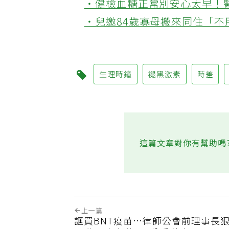
‧健檢血糖正常別安心太早！
‧兒邀84歲寡母搬來同住「
生理時鐘
褪黑激素
時差
這篇文章對你有幫助嗎
上一篇
誆買BNT疫苗…律師公會前理事長