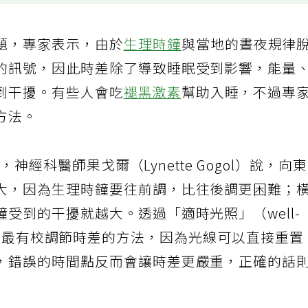
題，專家表示，由於
生理時鐘
與當地的晝夜規律
的訊號，因此時差除了導致睡眠受到影響，能量
到干擾。有些人會吃
褪黑激素
幫助入睡，不過專
方法。
導
，神經科醫師果戈爾（Lynette Gogol）說，向
大，因為生理時鐘要往前調，比往後調更困難；
受到的干擾就越大。透過「適時光照」（well-
re）是最快、最有校調節時差的方法，因為光線可以直接重置
，錯誤的時間點反而會讓時差更嚴重，正確的話