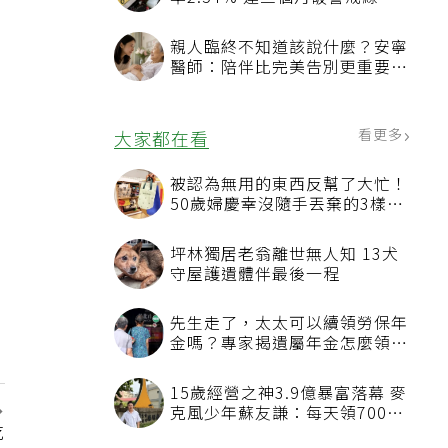
率2.54% 連三個月破警戒線
親人臨終不知道該說什麼？安寧
醫師：陪伴比完美告別更重要，
4句話值得及早說出口
看更多
大家都在看
被認為無用的東西反幫了大忙！
50歲婦慶幸沒隨手丟棄的3樣物
品
坪林獨居老翁離世無人知 13犬
守屋護遺體伴最後一程
先生走了，太太可以續領勞保年
金嗎？專家揭遺屬年金怎麼領，
看順位還要看資格
15歲經營之神3.9億暴富落幕 麥
克風少年蘇友謙：每天領700元
吃