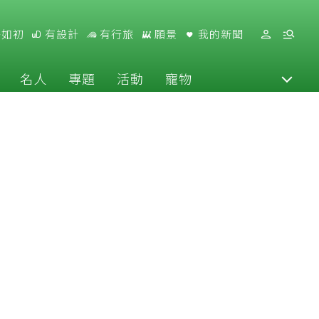
好如初
有設計
有行旅
願景
我的新聞
名人
專題
活動
寵物