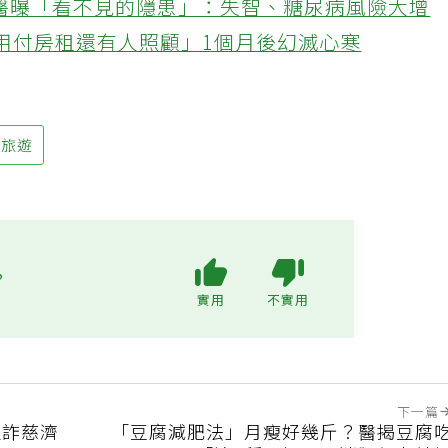
醫曝「看不見的隱患」：失智、糖尿病風險大增
不用付房租還有人照顧」1個月後幻滅心寒
旅遊
?
實用
不實用
下一篇
狠詐慈濟
「豆腐減肥法」月瘦好幾斤？醫揭豆腐