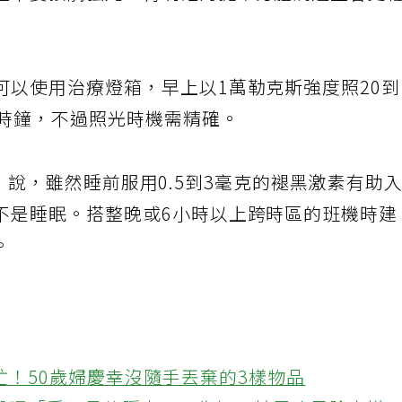
量不要接觸強光，有明確的提示身體調適上會更
可以使用治療燈箱，早上以1萬勒克斯強度照20
理時鐘，不過照光時機需精確。
bst）說，雖然睡前服用0.5到3毫克的褪黑激素有助
不是睡眠。搭整晚或6小時以上跨時區的班機時建
。
忙！50歲婦慶幸沒隨手丟棄的3樣物品