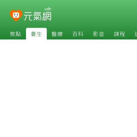
焦點
養生
醫療
百科
影音
課程