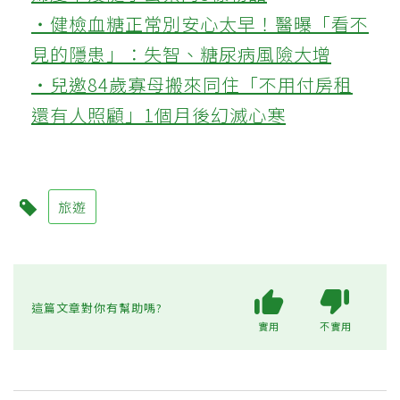
‧健檢血糖正常別安心太早！醫曝「看不
見的隱患」：失智、糖尿病風險大增
‧兒邀84歲寡母搬來同住「不用付房租
還有人照顧」1個月後幻滅心寒
旅遊
這篇文章對你有幫助嗎?
實用
不實用