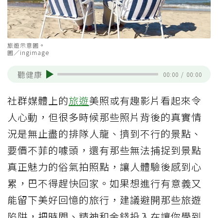
旅遊示意圖。
圖／ingimage
聽健康
00:00
/
00:00
社群媒體上的
旅遊
美照或有趣影片看起來令
人心動，但很多時候那些照片背後的真實情
況是無止盡的排隊人龍、擠到不行的景點、
要價不菲的噱頭，還有那些無法捕捉到景點
真正魅力的俗氣拍照點，讓人體驗後感到心
累，巴不得趕快回家。如果想進行有意義又
能留下美好回憶的旅行，建議避開那些旅遊
陷阱，把時間、精神和金錢投入在讓你學到