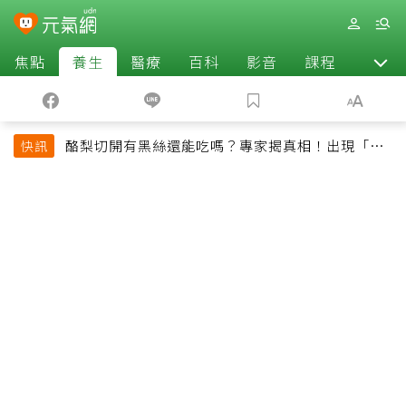
焦點
養生
醫療
百科
影音
課程
退休
酪梨切開有黑絲還能吃嗎？專家揭真相！出現「3情
快訊
況」快丟掉