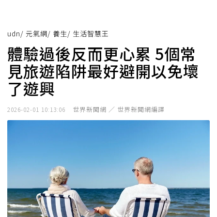
udn
/
元氣網
/
養生
/
生活智慧王
體驗過後反而更心累 5個常
見旅遊陷阱最好避開以免壞
了遊興
世界新聞網 ／ 世界新聞網編譯
2026-02-01 10:13:06