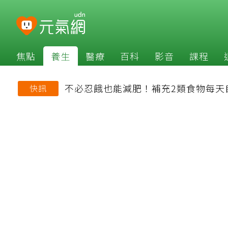
焦點
養生
醫療
百科
影音
課程
不必忍餓也能減肥！補充2類食物每天
快訊