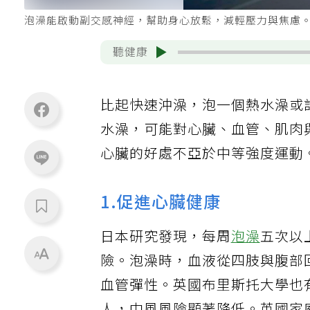
泡澡能啟動副交感神經，幫助身心放鬆，減輕壓力與焦慮。
聽健康
比起快速沖澡，泡一個熱水澡或
水澡，可能對心臟、血管、肌肉
心臟的好處不亞於中等強度運動
1.促進心臟健康
日本研究發現，每周
泡澡
五次以
險。泡澡時，血液從四肢與腹部
血管彈性。英國布里斯托大學也