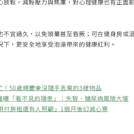
心放鬆，減輕壓力與焦慮，對心理健康也有正面
也不宜過久，以免頭暈甚至昏厥；可在健身房或
況下，更安全地享受泡澡帶來的健康紅利。
忙！50歲婦慶幸沒隨手丟棄的3樣物品
醫曝「看不見的隱患」：失智、糖尿病風險大增
不用付房租還有人照顧」1個月後幻滅心寒