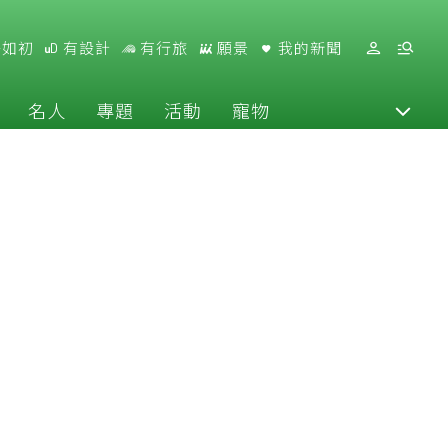
好如初
有設計
有行旅
願景
我的新聞
名人
專題
活動
寵物