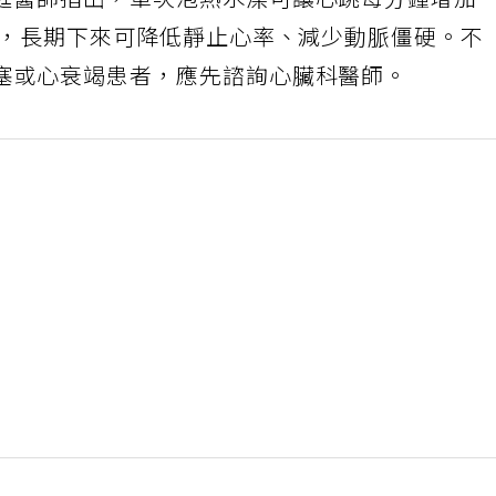
庭醫師指出，單次泡熱水澡可讓心跳每分鐘增加
果，長期下來可降低靜止心率、減少動脈僵硬。不
塞或心衰竭患者，應先諮詢心臟科醫師。