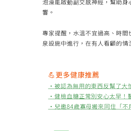
泡澡能啟動副交感神經，幫助身
響。
專家提醒，水溫不宜過高、時間
泉設施中進行，在有人看顧的情
💪更多健康推薦
‧被認為無用的東西反幫了大
‧健檢血糖正常別安心太早！
‧兒邀84歲寡母搬來同住「