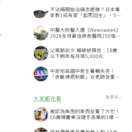
影
不沾鍋開始沾鍋怎麼辦？日本專
家教1招有望「起死回生」，5情
況該換新
中醫大附醫入選《Newsweek》
溫
2026全球最佳綠色醫院250強
首屆評選即入榜 全台僅兩院獲
選 四葉績效指標居台灣最佳
父親節前夕 賴總統預告：18歲
以下明年每月領5,000元
中部地區國中新生暑輔失控！
「折斷掃把刺眼」女老師受重傷
恐失明
看更多
大家都在看
被認為無用的東西反幫了大忙！
50歲婦慶幸沒隨手丟棄的3樣物
品