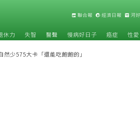
聯合報
經濟日報
河
退休力
失智
醫聲
慢病好日子
癌症
性愛
自然少575大卡「還能吃飽飽的」