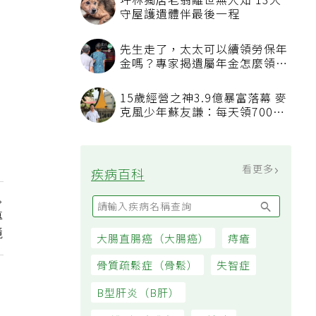
坪林獨居老翁離世無人知 13犬
守屋護遺體伴最後一程
先生走了，太太可以續領勞保年
金嗎？專家揭遺屬年金怎麼領，
看順位還要看資格
15歲經營之神3.9億暴富落幕 麥
克風少年蘇友謙：每天領700元
過日子
看更多
疾病百科
專
境
大腸直腸癌（大腸癌）
痔瘡
骨質疏鬆症（骨鬆）
失智症
B型肝炎（B肝）