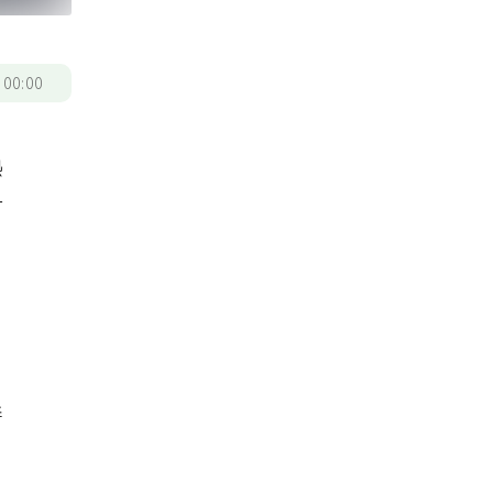
/
00:00
熱
對
善