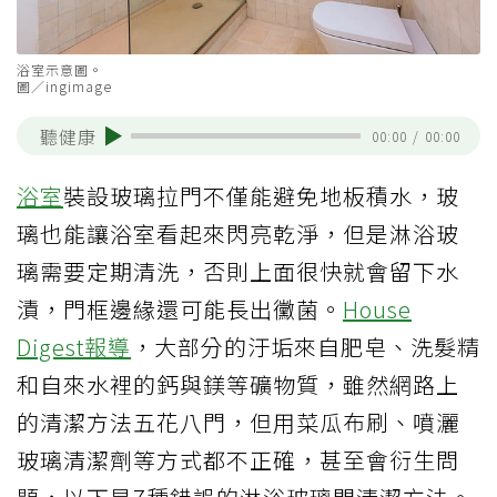
浴室示意圖。
圖／ingimage
聽健康
00:00
/
00:00
浴室
裝設玻璃拉門不僅能避免地板積水，玻
璃也能讓浴室看起來閃亮乾淨，但是淋浴玻
璃需要定期清洗，否則上面很快就會留下水
漬，門框邊緣還可能長出黴菌。
House
Digest報導
，大部分的汙垢來自肥皂、洗髮精
和自來水裡的鈣與鎂等礦物質，雖然網路上
的清潔方法五花八門，但用菜瓜布刷、噴灑
玻璃清潔劑等方式都不正確，甚至會衍生問