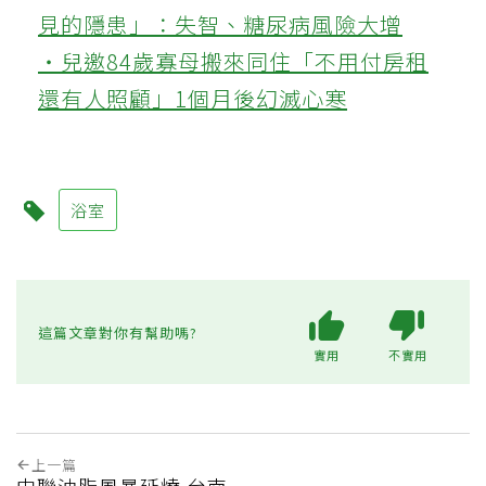
見的隱患」：失智、糖尿病風險大增
‧兒邀84歲寡母搬來同住「不用付房租
還有人照顧」1個月後幻滅心寒
浴室
這篇文章對你有幫助嗎?
實用
不實用
上一篇