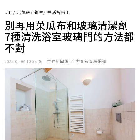
udn
/
元氣網
/
養生
/
生活智慧王
別再用菜瓜布和玻璃清潔劑
7種清洗浴室玻璃門的方法都
不對
世界新聞網 ／ 世界新聞網編譯
2026-01-08 10:33:36