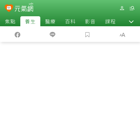
焦點
養生
醫療
百科
影音
課程
退休