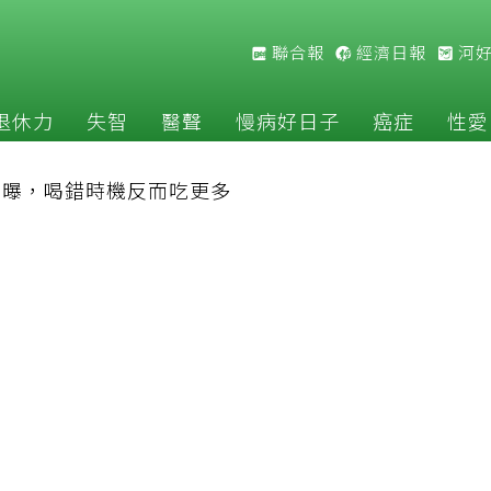
聯合報
經濟日報
河
退休力
失智
醫聲
慢病好日子
癌症
性愛
」曝，喝錯時機反而吃更多