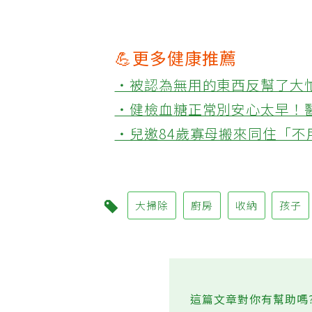
💪更多健康推薦
‧被認為無用的東西反幫了大
‧健檢血糖正常別安心太早！
‧兒邀84歲寡母搬來同住「
大掃除
廚房
收納
孩子
這篇文章對你有幫助嗎