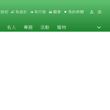
好如初
有設計
有行旅
願景
我的新聞
名人
專題
活動
寵物