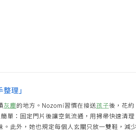
手整理」
積
灰塵
的地方。Nozomi習慣在接送
孩子
後，花約
很簡單：固定門片後讓空氣流通，用掃帚快速清理
味。此外，她也規定每個人玄關只放一雙鞋，減