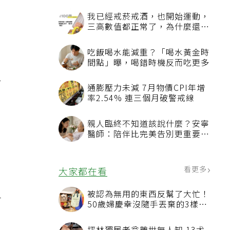
我已經戒菸戒酒，也開始運動，
三高數值都正常了，為什麼還不
能停藥？
吃飯喝水能減重？「喝水黃金時
間點」曝，喝錯時機反而吃更多
有
通膨壓力未減 7月物價CPI年增
率2.54% 連三個月破警戒線
親人臨終不知道該說什麼？安寧
醫師：陪伴比完美告別更重要，
4句話值得及早說出口
看更多
大家都在看
被認為無用的東西反幫了大忙！
會
50歲婦慶幸沒隨手丟棄的3樣物
品