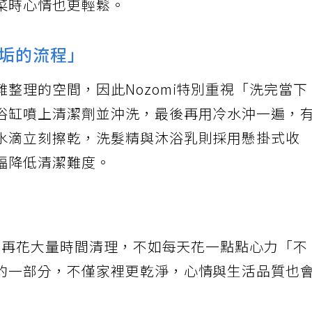
菜時心情也更輕鬆。
垢的流程」
整理的空間，因此Nozomi特別重視「洗完當下
浴缸噴上清潔劑並沖洗，最後再用冷水沖一遍，
水滴立刻擦乾，洗髮精與沐浴乳則採用懸掛式收
幅降低清潔難度。
累積再花大量時間清理，不如每天花一點點心力「不
的一部分，不僅家裡更乾淨，心情與生活品質也