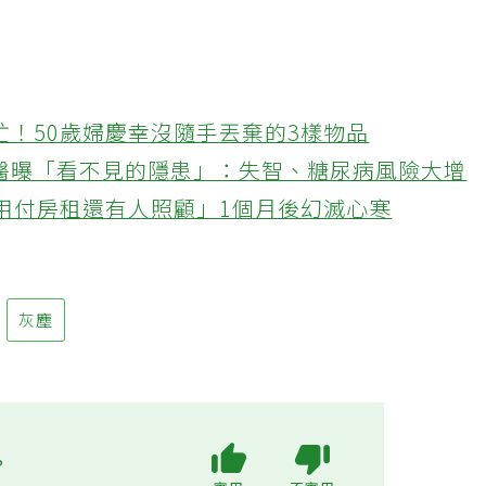
忙！50歲婦慶幸沒隨手丟棄的3樣物品
醫曝「看不見的隱患」：失智、糖尿病風險大增
不用付房租還有人照顧」1個月後幻滅心寒
灰塵
?