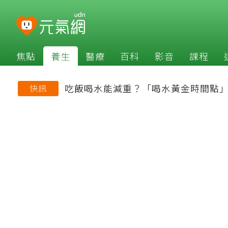
焦點
養生
醫療
百科
影音
課程
吃飯喝水能減重？「喝水黃金時間點
快訊