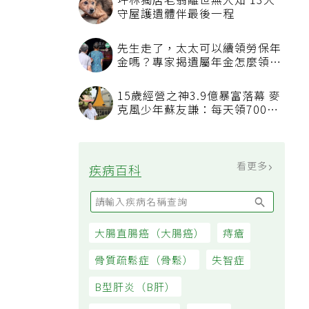
坪林獨居老翁離世無人知 13犬
守屋護遺體伴最後一程
先生走了，太太可以續領勞保年
金嗎？專家揭遺屬年金怎麼領，
看順位還要看資格
15歲經營之神3.9億暴富落幕 麥
克風少年蘇友謙：每天領700元
過日子
看更多
疾病百科
大腸直腸癌（大腸癌）
痔瘡
骨質疏鬆症（骨鬆）
失智症
B型肝炎（B肝）