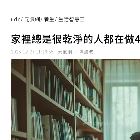
udn
/
元氣網
/
養生
/
生活智慧王
家裡總是很乾淨的人都在做
2025-12-27 11:19:55
元氣網 ／ 洪波波