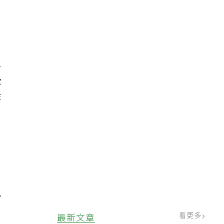
人
吸
等
免
，
看更多
最新文章