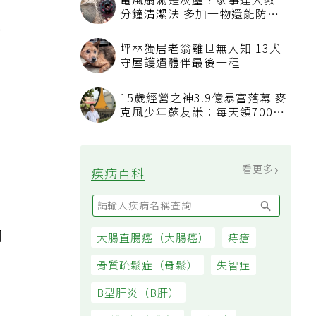
電風扇滿是灰塵？家事達人教1
分鐘清潔法 多加一物還能防髒
汙附著
會
坪林獨居老翁離世無人知 13犬
守屋護遺體伴最後一程
15歲經營之神3.9億暴富落幕 麥
克風少年蘇友謙：每天領700元
過日子
？
看更多
疾病百科
同
大腸直腸癌（大腸癌）
痔瘡
骨質疏鬆症（骨鬆）
失智症
B型肝炎（B肝）