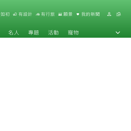
好如初
有設計
有行旅
願景
我的新聞
名人
專題
活動
寵物