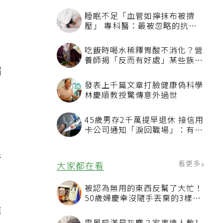
睡眠不足「血管如擰抹布被擠
壓」 專科醫：最被忽略的抗老
方法
吃飯時喝水稀釋胃酸不消化？營
，
養師揭「反而有好處」某些族群
捐
才要禁
發表上千篇文章打臉健康偽科學
林慶順教授驚傳意外過世
45歲男存2千萬提早退休 接信用
，
卡公司通知「淚回職場」：有錢
也碰壁
行
看更多
大家都在看
被認為無用的東西反幫了大忙！
50歲婦慶幸沒隨手丟棄的3樣物
品
第