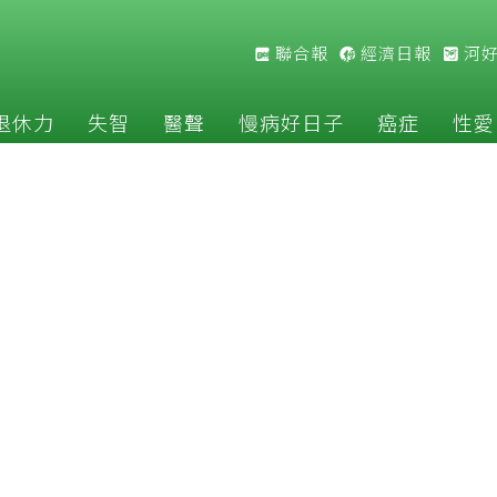
聯合報
經濟日報
河
退休力
失智
醫聲
慢病好日子
癌症
性愛