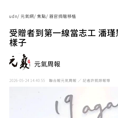
udn
/
元氣網
/
焦點
/
器官捐贈移植
受贈者到第一線當志工 潘
樣子
元氣周報
2026-05-24 14:40:55
聯合報元氣周報 ／ 記者許凱婷報導