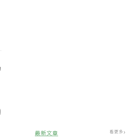
的
白
續
看更多
最新文章