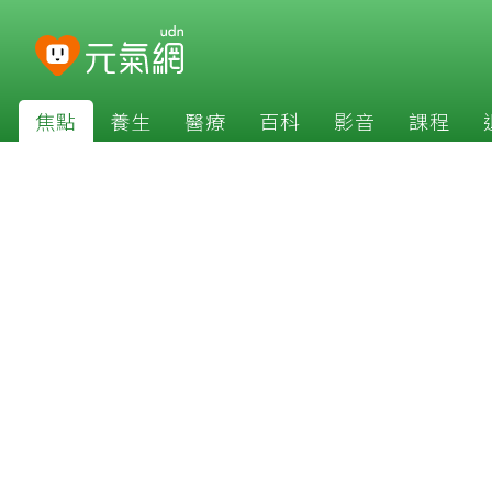
焦點
養生
醫療
百科
影音
課程