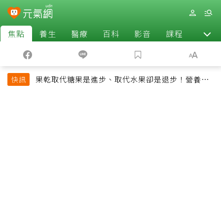
焦點
養生
醫療
百科
影音
課程
退休
果乾取代糖果是進步、取代水果卻是退步！營養師
快訊
揭果乾堅果常見健康陷阱