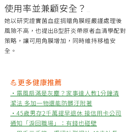
使用率並兼顧安全？
她以研究證實菌血症捐贈角膜經嚴謹處理後
風險不高，也提出B型肝炎帶原者血清學配對
策略，讓可用角膜增加，同時維持移植安
全。
💪更多健康推薦
‧電風扇滿是灰塵？家事達人教1分鐘清
潔法 多加一物還能防髒汙附著
‧45歲男存2千萬提早退休 接信用卡公司
通知「淚回職場」：有錢也碰壁