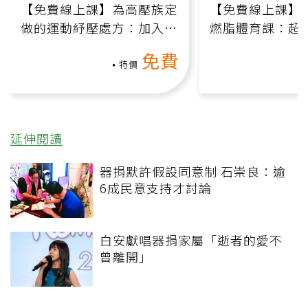
【免費線上課】為高壓族定
【免費線上課】
做的運動紓壓處方：加入行
燃脂體育課：超
動、增肌、互動元素，0基
氧」高壓族在家
免費
礎也能做！
負擔
特價
延伸閱讀
器捐默許假設同意制 石崇良：逾
6成民意支持才討論
白安獻唱器捐家屬「逝者的愛不
曾離開」