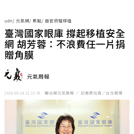
udn
/
元氣網
/
焦點
/
器官捐贈移植
臺灣國家眼庫 撐起移植安全
網 胡芳蓉：不浪費任一片捐
贈角膜
元氣周報
聯合報元氣周報 ／ 記者蔡怡真／台北報導
2026-05-24 12:15:39