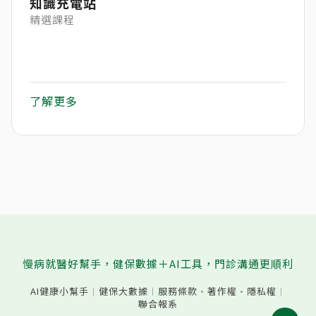
知識充電站
精選課程
了解更多
慢病就醫好幫手，健保數據＋AI工具，門診溝通更順利
AI健康小幫手
︱
健保大數據
︱
服務條款
·
著作權
·
隱私權
︱
聯合報系