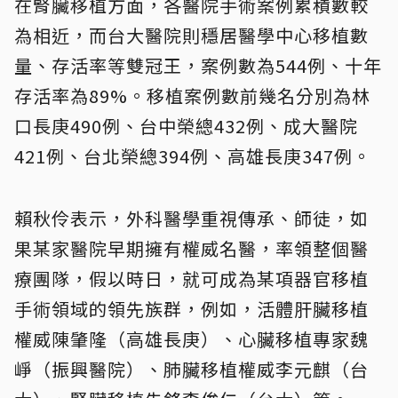
在腎臟移植方面，各醫院手術案例累積數較
為相近，而台大醫院則穩居醫學中心移植數
量、存活率等雙冠王，案例數為544例、十年
存活率為89%。移植案例數前幾名分別為林
口長庚490例、台中榮總432例、成大醫院
421例、台北榮總394例、高雄長庚347例。
賴秋伶表示，外科醫學重視傳承、師徒，如
果某家醫院早期擁有權威名醫，率領整個醫
療團隊，假以時日，就可成為某項器官移植
手術領域的領先族群，例如，活體肝臟移植
權威陳肇隆（高雄長庚）、心臟移植專家魏
崢（振興醫院）、肺臟移植權威李元麒（台