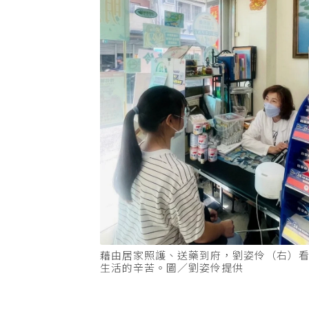
藉由居家照護、送藥到府，劉姿伶（右）
生活的辛苦。圖／劉姿伶提供