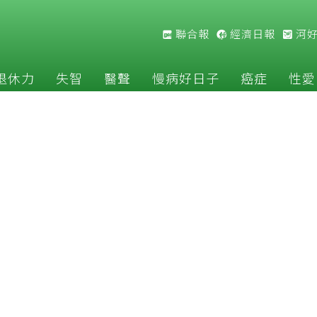
聯合報
經濟日報
河
退休力
失智
醫聲
慢病好日子
癌症
性愛