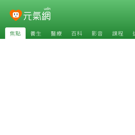
焦點
養生
醫療
百科
影音
課程