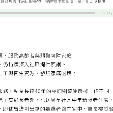
健食品與慢性病口服藥物，提醒需注意事項。圖／劉姿伶提供
00:00
藥，服務高齡者與弱勢精障家庭。
，仍持續深入社區提供照護。
社工與衛生資源，發現家庭困境。
服務，執業長達40年的藥師劉姿伶選擇一條不同
除了高齡長者外，也送藥至社區中年精障者住處
，即使曾遭剛出獄的毒癮者鎖在家中、拿長棍威