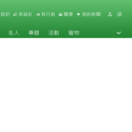
好如初
有設計
有行旅
願景
我的新聞
名人
專題
活動
寵物