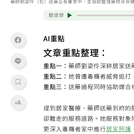
藥師劉姿伶（右）送藥至長輩家中，並協助整理藥物及保
聽健康
AI重點
文章重點整理：
重點一：
藥師劉姿伶深耕居家送
重點二：
她曾遭毒癮者威脅追打
重點三：
送藥過程同時協助媒合
提到居家醫療、藥師送藥到府的
卻難走的服務道路。她服務對象
更深入毒癮者家中進行
居家照護