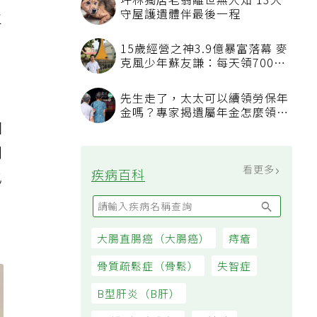
坪林獨居老翁離世無人知 13犬
守屋護遺體伴最後一程
主
15歲經營之神3.9億暴富落幕 麥
克風少年蘇友謙：每天領700元
過日子
先生走了，太太可以續領勞保年
金嗎？專家揭遺屬年金怎麼領，
因
看順位還要看資格
創
看更多
疾病百科
也
大腸直腸癌（大腸癌）
痔瘡
骨質疏鬆症（骨鬆）
失智症
B型肝炎（B肝）