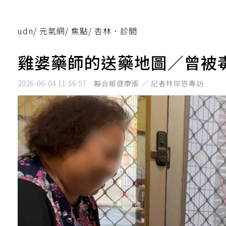
udn
/
元氣網
/
焦點
/
杏林．診間
雞婆藥師的送藥地圖／曾被
2026-06-04 11:56:57
聯合報健康版 ／ 記者林琮恩專訪