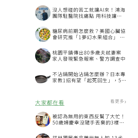
精
沒人想碰的苦工就讓AI來！鴻海
團隊駐醫院找痛點 用科技讓醫
療更有溫度
糖尿病前期怎麼救？美國心臟協
會研究推「1夢幻水果組合」 酪
梨加它改善血管功能
桃園平鎮傳出80多歲夫弒妻案
家人發現緊急報案、警方調查中
不沾鍋開始沾鍋怎麼辦？日本專
家教1招有望「起死回生」，5情
況該換新
看更多
大家都在看
被認為無用的東西反幫了大忙！
50歲婦慶幸沒隨手丟棄的3樣物
品