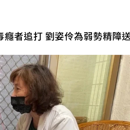
毒癮者追打 劉姿伶為弱勢精障