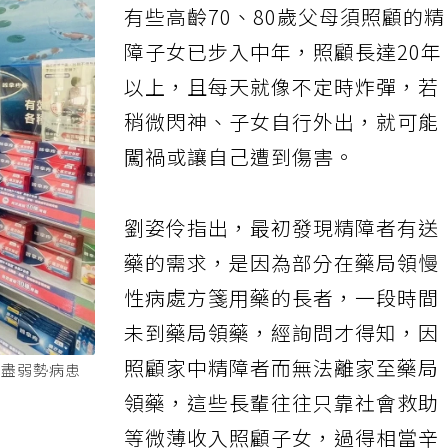
有些高齡70、80歲父母須照顧的
障子女已步入中年，照顧長達20年
以上，且每天就像不定時炸彈，若
稍微閃神、子女自行外出，就可能
闖禍或讓自己遭到傷害。
劉姿伶指出，最初發現精障者有送
藥的需求，是因為部分在藥局領慢
性病處方箋用藥的長者，一段時間
未到藥局領藥，經詢問才得知，因
照顧家中精障者而無法離家至藥局
看盡弱勢病患
領藥，這些長輩往往只靠社會救助