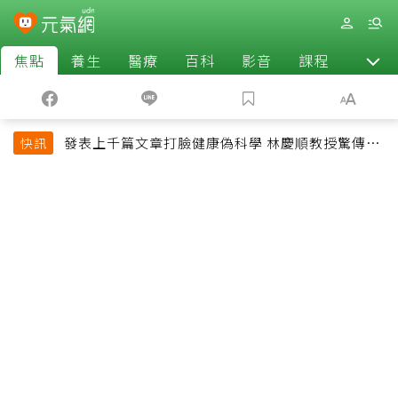
焦點
養生
醫療
百科
影音
課程
退休
發表上千篇文章打臉健康偽科學 林慶順教授驚傳意
快訊
外過世