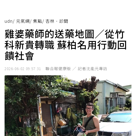
udn
/
元氣網
/
焦點
/
杏林．診間
雞婆藥師的送藥地圖／從竹
科新貴轉職 蘇柏名用行動回
饋社會
聯合報健康版 ／ 記者沈能元專訪
2026-06-02 09:57:31