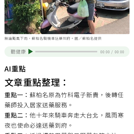
無論颳風下雨，蘇柏名騎機車送藥到府。圖／蘇柏名提供
聽健康
00:00
/
00:00
AI重點
文章重點整理：
重點一：
蘇柏名原為竹科電子新貴，後轉任
藥師投入居家送藥服務。
重點二：
他十年來騎車奔走大台北，風雨寒
夜也使命必達送藥到府。