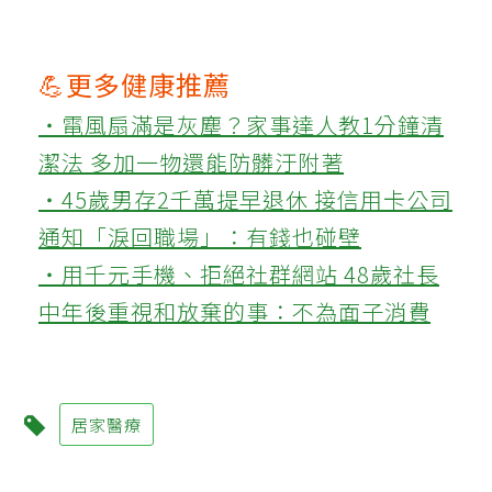
💪更多健康推薦
‧電風扇滿是灰塵？家事達人教1分鐘清
潔法 多加一物還能防髒汙附著
‧45歲男存2千萬提早退休 接信用卡公司
通知「淚回職場」：有錢也碰壁
‧用千元手機、拒絕社群網站 48歲社長
中年後重視和放棄的事：不為面子消費
居家醫療