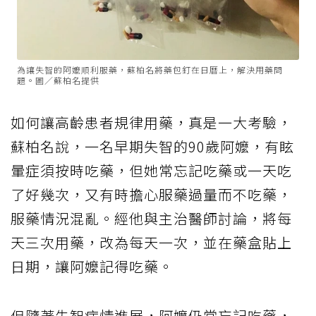
為讓失智的阿嬤順利服藥，蘇柏名將藥包釘在日曆上，解決用藥問
題。圖／蘇柏名提供
如何讓高齡患者規律用藥，真是一大考驗，
蘇柏名說，一名早期失智的90歲阿嬤，有眩
暈症須按時吃藥，但她常忘記吃藥或一天吃
了好幾次，又有時擔心服藥過量而不吃藥，
服藥情況混亂。經他與主治醫師討論，將每
天三次用藥，改為每天一次，並在藥盒貼上
日期，讓阿嬤記得吃藥。
但隨著失智病情進展，阿嬤仍常忘記吃藥，