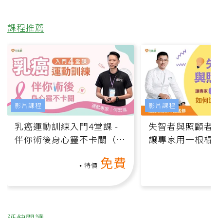
課程推薦
影片課程
影片課程
乳癌運動訓練入門4堂課 -
失智者與照顧者
伴你術後身心靈不卡關（線
讓專家用一根棍
上影音課）
何逆轉退化大腦
免費
課）
特價
延伸閱讀