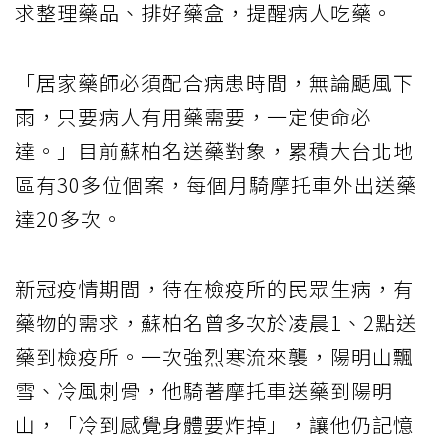
求整理藥品、排好藥盒，提醒病人吃藥。
「居家藥師必須配合病患時間，無論颳風下
雨，只要病人有用藥需要，一定使命必
達。」目前蘇柏名送藥對象，累積大台北地
區有30多位個案，每個月騎摩托車外出送藥
達20多次。
新冠疫情期間，待在檢疫所的民眾生病，有
藥物的需求，蘇柏名曾多次於凌晨1、2點送
藥到檢疫所。一次強烈寒流來襲，陽明山飄
雪、冷風刺骨，他騎著摩托車送藥到陽明
山，「冷到感覺身體要炸掉」，讓他仍記憶