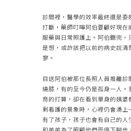
的醫學中心，醫師如何面對他那
診間裡，醫學的效率最終還是委
打斷，藥師叮嚀阿伯要顧好現在
服藥與日常照護上。阿伯聽完，
是想，或許該把以前的病史說清
寥。
目送阿伯被那位長照人員推離診
繞膝，有的至今仍是孤身一人。
育的打算，卻在看到單身的姨婆
剩看護的景象時，心裡仍會湧上
有了孩子，孩子也會有自己的人