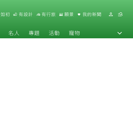
好如初
有設計
有行旅
願景
我的新聞
名人
專題
活動
寵物