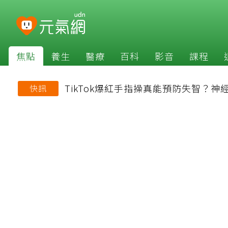
焦點
養生
醫療
百科
影音
課程
TikTok爆紅手指操真能預防失智？
快訊