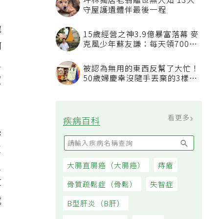
坪林獨居老翁離世無人知 13犬
守屋護遺體伴最後一程
地
15歲經營之神3.9億暴富落幕 麥
克風少年蘇友謙：每天領700元
何
過日子
只
被認為無用的東西反幫了大忙！
50歲婦慶幸沒隨手丟棄的3樣物
寂
品
看更多
疾病百科
孫
生
只
大腸直腸癌（大腸癌）
痔瘡
算
骨質疏鬆症（骨鬆）
失智症
我
B型肝炎（B肝）