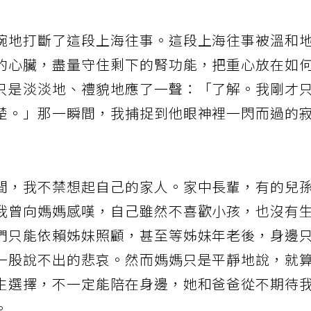
幾乎完全阻塞、連支架都無法放置的血管。
婉地打斷了這段上海往事。這段上海往事被溫和
的心臟，盡量守住剩下的腎功能，把重心放在如
只是淡淡地、禮貌地應了一聲：「了解。我剛才
楚。」那一瞬間，我捕捉到他眼神裡一閃而過的
間，我不禁想起自己的家人。家中長輩，有的兒
我曾向媽媽感嘆，自己雖然不喜歡小孩，也沒有
們只能依賴姊妹照顧，甚至等姊妹年老後，身邊
一股說不出的悲哀。然而媽媽只是平靜地說，就
生選擇，不一定能陪在身邊，她和爸爸從不期待