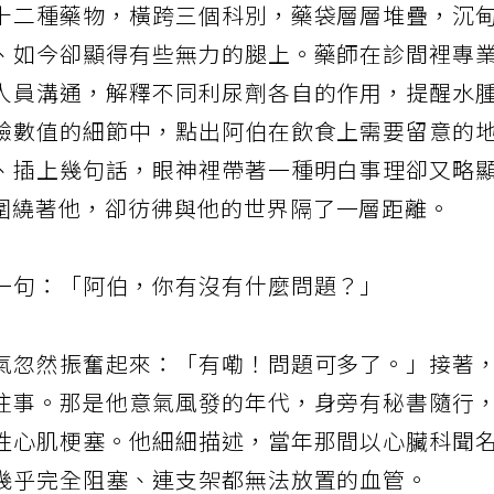
十二種藥物，橫跨三個科別，藥袋層層堆疊，沉
、如今卻顯得有些無力的腿上。藥師在診間裡專
人員溝通，解釋不同利尿劑各自的作用，提醒水
驗數值的細節中，點出阿伯在飲食上需要留意的
、插上幾句話，眼神裡帶著一種明白事理卻又略
圍繞著他，卻彷彿與他的世界隔了一層距離。
一句：「阿伯，你有沒有什麼問題？」
氣忽然振奮起來：「有嘞！問題可多了。」接著
往事。那是他意氣風發的年代，身旁有秘書隨行
性心肌梗塞。他細細描述，當年那間以心臟科聞