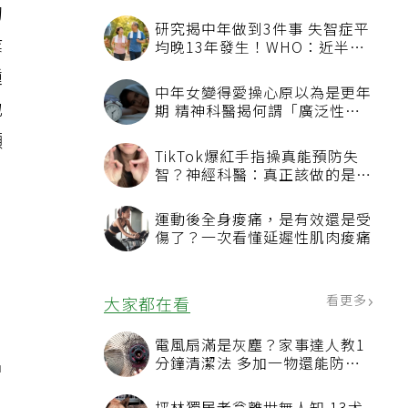
甸
研究揭中年做到3件事 失智症平
業
均晚13年發生！WHO：近半風
險其實可預防
腫
中年女變得愛操心原以為是更年
地
期 精神科醫揭何謂「廣泛性焦
慮症」
顯
TikTok爆紅手指操真能預防失
智？神經科醫：真正該做的是4
件事
運動後全身痠痛，是有效還是受
傷了？一次看懂延遲性肌肉痠痛
，
看更多
大家都在看
，
電風扇滿是灰塵？家事達人教1
名
分鐘清潔法 多加一物還能防髒
汙附著