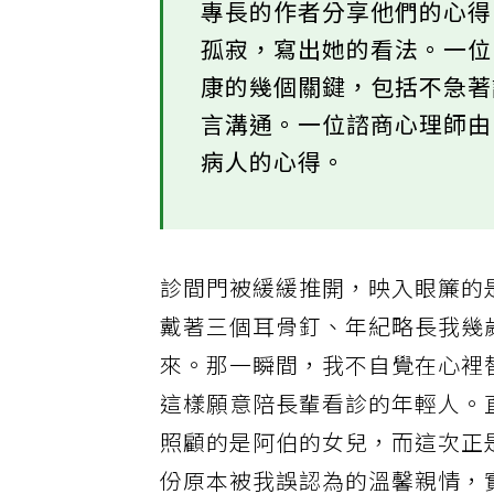
專長的作者分享他們的心
孤寂，寫出她的看法。一
康的幾個關鍵，包括不急
言溝通。一位諮商心理師
病人的心得。
診間門被緩緩推開，映入眼簾的
戴著三個耳骨釘、年紀略長我幾
來。那一瞬間，我不自覺在心裡
這樣願意陪長輩看診的年輕人。
照顧的是阿伯的女兒，而這次正
份原本被我誤認為的溫馨親情，