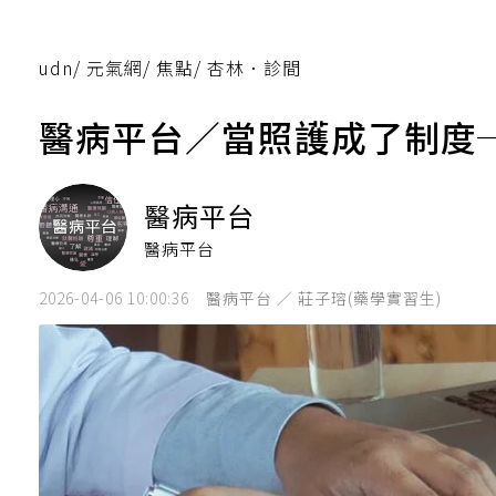
udn
/
元氣網
/
焦點
/
杏林．診間
醫病平台／當照護成了制度
醫病平台
醫病平台
2026-04-06 10:00:36
醫病平台 ／ 莊子瑢(藥學實習生)