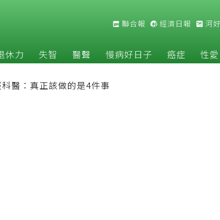
聯合報
經濟日報
河
退休力
失智
醫聲
慢病好日子
癌症
性愛
神經科醫：真正該做的是4件事