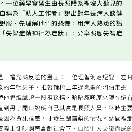
得。一位藥學實習生由長照體系裡沒人聽見的
位自稱為「助人工作者」說出對年長病人談健
著說服、先理解他們的恐懼，用病人熟悉的語
由「失智症精神行為症狀」，分享照顧失智症
是一幅充滿反差的畫面：一位理著俐落短髮、左
歲的年輕男子，推著輪椅上年過耄耋的阿伯走進
替他們編織起一段祖孫情，暗暗感嘆原來現在還
直到男子開口說明自己其實是長照人員，平時主
是因為資訊落差，才發生餵錯藥的情況。診間裡
實際上卻映照著高齡社會下，由陌生人交織而成