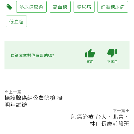
泌尿道感染
高血糖
糖尿病
妊娠糖尿病
低血糖
這篇文章對你有幫助嗎?
實用
不實用
上一篇
攝護腺癌納公費篩檢 擬
明年試辦
下一篇
肺癌治療 台大、北榮、
林口長庚前段班