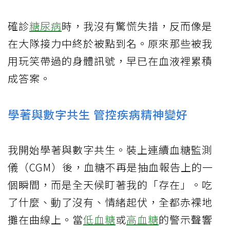
確診
糖尿病
時，我沒有驚慌失措，反而像是
在大隊接力中終於被點到名。原來那些被我
用玩笑帶過的身體訊號，早已在血液裡累積
成答案。
學著與數字共生 管控疾病精神變好
我開始學著與數字共生。裝上連續血糖監測
儀（CGM）後，血糖不再是抽血報告上的一
個瞬間，而是全天候盯著我的「存在」。吃
了什麼、動了沒有、情緒起伏，全都赤裸地
攤在曲線上。當
低血糖
或
高血糖
的警示聲響