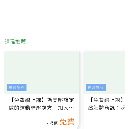
課程推薦
影片課程
影片課程
【免費線上課】為高壓族定
【免費線上課】
做的運動紓壓處方：加入行
燃脂體育課：超
動、增肌、互動元素，0基
氧」高壓族在家
免費
礎也能做！
負擔
特價