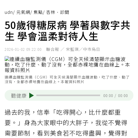
udn
/
元氣網
/
焦點
/
杏林．診間
50歲得糖尿病 學著與數字共
生 學會溫柔對待人生
聯合報 ／ 宋藍琪／中市烏日
2026-01-02 09:22:00
連續血糖監測儀（CGM）可全天候清楚顯示血糖波動，吃了什麼、動了
沒有，全都赤裸地攤在曲線上。本報資料照片
聽健康
00:00
/
00:00
過去的我，信奉「吃得開心，比什麼都重
要。」身為大家眼中的大胖子，我從不覺得
需要節制，看到美食若不吃得盡興，覺得對