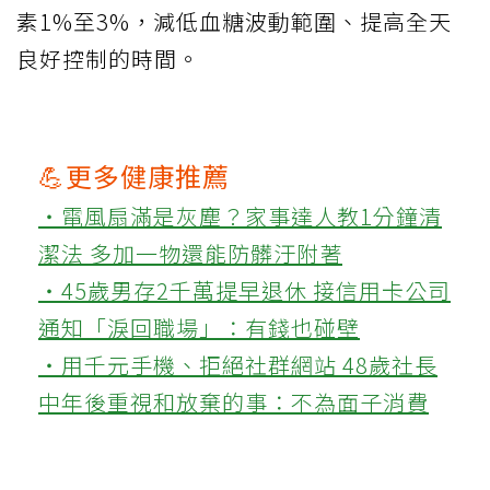
素1%至3%，減低血糖波動範圍、提高全天
良好控制的時間。
💪更多健康推薦
‧電風扇滿是灰塵？家事達人教1分鐘清
潔法 多加一物還能防髒汙附著
‧45歲男存2千萬提早退休 接信用卡公司
通知「淚回職場」：有錢也碰壁
‧用千元手機、拒絕社群網站 48歲社長
中年後重視和放棄的事：不為面子消費