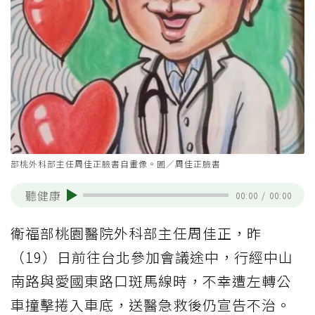
部桃外科部主任周佳正臉書自畫像。圖／周佳正臉書
聽健康
00:00
/
00:00
衛福部桃園醫院外科部主任周佳正，昨
（19）日前往台北參加會議途中，行經中山
南路與愛國東路口斑馬線時，不幸遭左轉公
車撞擊捲入車底，送醫急救後仍宣告不治。