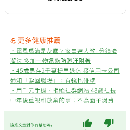
💪更多健康推薦
‧電風扇滿是灰塵？家事達人教1分鐘清
潔法 多加一物還能防髒汙附著
‧45歲男存2千萬提早退休 接信用卡公司
通知「淚回職場」：有錢也碰壁
‧用千元手機、拒絕社群網站 48歲社長
中年後重視和放棄的事：不為面子消費
這篇文章對你有幫助嗎?