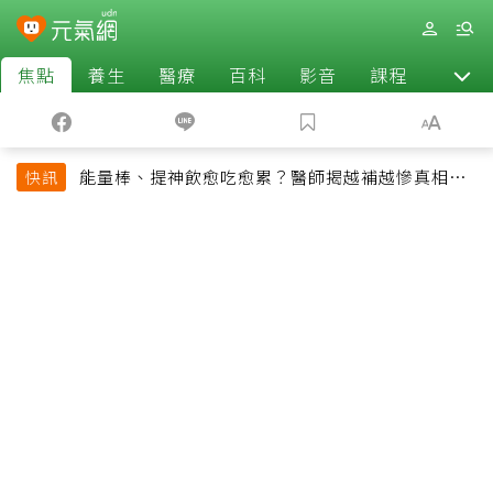
焦點
養生
醫療
百科
影音
課程
退休
能量棒、提神飲愈吃愈累？醫師揭越補越慘真相：
快訊
恐欠下疲勞債