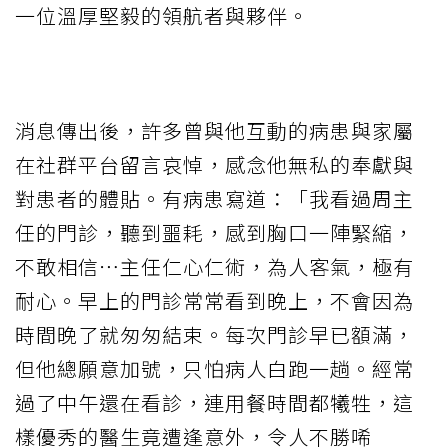
一位溫厚堅毅的領航者與夥伴。
消息傳出後，許多曾與他互動的病患與家屬
在社群平台留言哀悼，感念他無私的奉獻與
對患者的體貼。有病患寫道：「我看過周主
任的門診，聽到噩耗，感到胸口一陣緊縮，
不敢相信⋯主任仁心仁術，為人客氣，極有
耐心。早上的門診常常看到晚上，不會因為
時間晚了就匆匆結束。每次門診早已額滿，
但他總願意加號，只怕病人白跑一趟。經常
過了中午還在看診，連用餐時間都犧牲，這
樣優秀的醫生竟遭逢意外，令人不勝唏