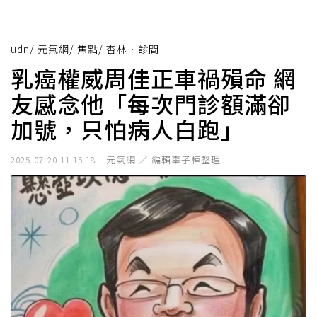
udn
/
元氣網
/
焦點
/
杏林．診間
乳癌權威周佳正車禍殞命 網
友感念他「每次門診額滿卻
加號，只怕病人白跑」
元氣網 ／ 編輯辜子桓整理
2025-07-20 11:15:18