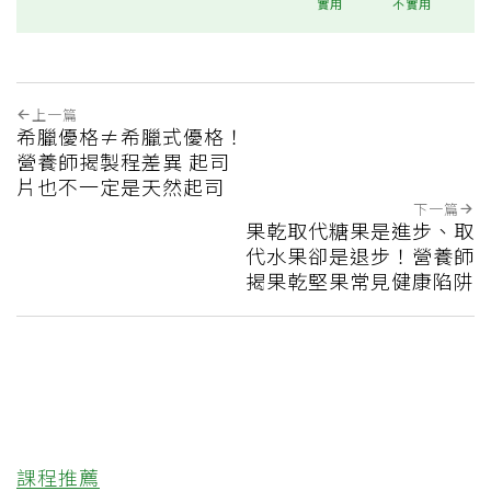
實用
不實用
上一篇
希臘優格≠希臘式優格！
營養師揭製程差異 起司
片也不一定是天然起司
下一篇
果乾取代糖果是進步、取
代水果卻是退步！營養師
揭果乾堅果常見健康陷阱
課程推薦