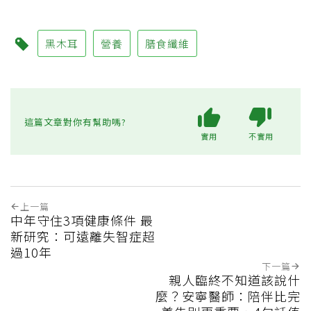
黑木耳
營養
膳食纖維
這篇文章對你有幫助嗎?
實用
不實用
上一篇
中年守住3項健康條件 最
新研究：可遠離失智症超
過10年
下一篇
親人臨終不知道該說什
麼？安寧醫師：陪伴比完