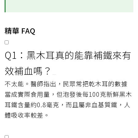
精華 FAQ
Q1：黑木耳真的能靠補鐵來有
效補血嗎？
不太能。醫師指出，民眾常把乾木耳的數據
當成實際食用量，但泡發後每100克新鮮黑木
耳鐵含量約0.8毫克，而且屬非血基質鐵，人
體吸收率較差。