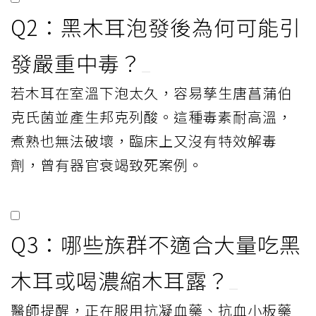
Q2：黑木耳泡發後為何可能引
發嚴重中毒？
若木耳在室溫下泡太久，容易孳生唐菖蒲伯
克氏菌並產生邦克列酸。這種毒素耐高溫，
煮熟也無法破壞，臨床上又沒有特效解毒
劑，曾有器官衰竭致死案例。
Q3：哪些族群不適合大量吃黑
木耳或喝濃縮木耳露？
醫師提醒，正在服用抗凝血藥、抗血小板藥