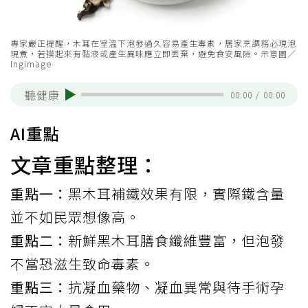
專家嚴正提醒，木耳在室溫下泡發過久容易產生毒素，居家烹調務必現泡
現煮，若摸起來有黏液或產生異味應立即丟棄，避免食安風險。示意圖／
Ingimage
聽健康
00:00
/
00:00
AI重點
文章重點整理：
重點一：
黑木耳補鐵效果有限，實際鐵含量
並不如民眾想像高。
重點二：
新鮮黑木耳膳食纖維豐富，但泡發
不當恐滋生致命毒素。
重點三：
抗凝血藥物、凝血異常與待手術孕