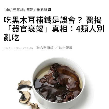
udn
/
元氣網
/
焦點
/
元氣新聞
吃黑木耳補鐵是誤會？ 醫揭
「器官衰竭」真相：4類人別
亂吃
聯合新聞網 ／ 綜合報導
2026-07-08 20:46:38