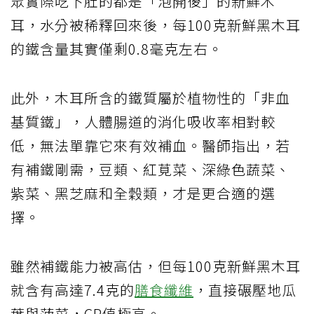
眾實際吃下肚的都是「泡開後」的新鮮木
耳，水分被稀釋回來後，每100克新鮮黑木耳
的鐵含量其實僅剩0.8毫克左右。
此外，木耳所含的鐵質屬於植物性的「非血
基質鐵」，人體腸道的消化吸收率相對較
低，無法單靠它來有效補血。醫師指出，若
有補鐵剛需，豆類、紅莧菜、深綠色蔬菜、
紫菜、黑芝麻和全穀類，才是更合適的選
擇。
雖然補鐵能力被高估，但每100克新鮮黑木耳
就含有高達7.4克的
膳食纖維
，直接碾壓地瓜
葉與菠菜，CP值極高。