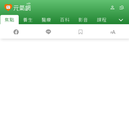
焦點
養生
醫療
百科
影音
課程
退休