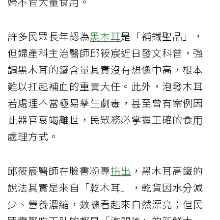
婦不宜大量食用。
許多民眾長年認為
黑木耳
是「補鐵聖品」，
但婦產科主治醫師邱筱宸近日發文科普，強
調黑木耳的鐵含量其實沒有想像中高，根本
難以扛起補血的重責大任。此外，泡發木耳
若處理不當極易孳生劇毒，甚至曾有案例因
此器官衰竭離世，民眾務必掌握正確的食用
處理方式。
邱筱宸醫師在臉書粉專
指出
，黑木耳高鐵的
說法其實是來自「乾木耳」，乾貨因水分減
少、營養濃縮，數據看起來自然漂亮；但民