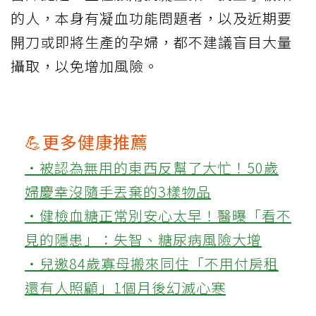
的人，本身有凝血功能問題者，以及近期要
開刀或即將生產的孕婦，都不建議盲目大量
攝取，以免增加風險。
💪更多健康推薦
‧被認為無用的東西反幫了大忙！50歲
婦慶幸沒隨手丟棄的3樣物品
‧健檢血糖正常別安心太早！醫曝「看不
見的隱患」：失智、糖尿病風險大增
‧兒邀84歲寡母搬來同住「不用付房租
還有人照顧」1個月後幻滅心寒