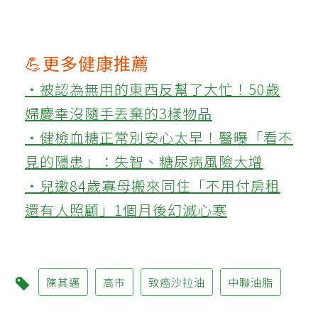
💪更多健康推薦
‧被認為無用的東西反幫了大忙！50歲
婦慶幸沒隨手丟棄的3樣物品
‧健檢血糖正常別安心太早！醫曝「看不
見的隱患」：失智、糖尿病風險大增
‧兒邀84歲寡母搬來同住「不用付房租
還有人照顧」1個月後幻滅心寒
陳其邁
高市
致癌沙拉油
中聯油脂