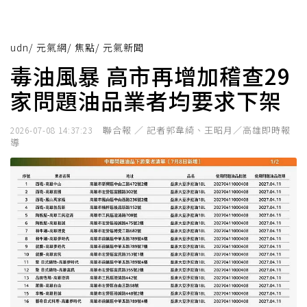
udn
/
元氣網
/
焦點
/
元氣新聞
毒油風暴 高市再增加稽查29
家問題油品業者均要求下架
聯合報 ／ 記者郭韋綺、王昭月／高雄即時報
2026-07-08 14:37:23
導