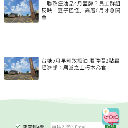
中聯致癌油品4月蓋牌？員工群組
反映「豆子怪怪」高層6月才急開
會
台糖5月早知致癌油 殷瑋曝2點轟
經濟部：廟堂之上朽木為官
健康報e報