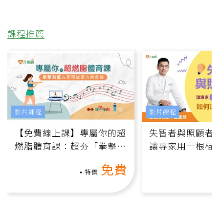
課程推薦
影片課程
影片課程
【免費線上課】專屬你的超
失智者與照顧者
燃脂體育課：超夯「拳擊有
讓專家用一根棍
氧」高壓族在家釋放壓力無
何逆轉退化大腦
免費
負擔
課）
特價