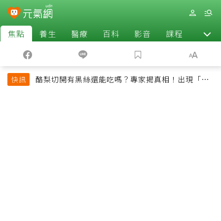
焦點
養生
醫療
百科
影音
課程
退休
酪梨切開有黑絲還能吃嗎？專家揭真相！出現「3情
快訊
況」快丟掉