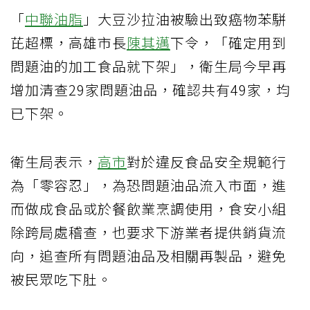
「
中聯油脂
」大豆沙拉油被驗出致癌物苯駢
芘超標，高雄市長
陳其邁
下令，「確定用到
問題油的加工食品就下架」，衛生局今早再
增加清查29家問題油品，確認共有49家，均
已下架。
衛生局表示，
高市
對於違反食品安全規範行
為「零容忍」，為恐問題油品流入市面，進
而做成食品或於餐飲業烹調使用，食安小組
除跨局處稽查，也要求下游業者提供銷貨流
向，追查所有問題油品及相關再製品，避免
被民眾吃下肚。