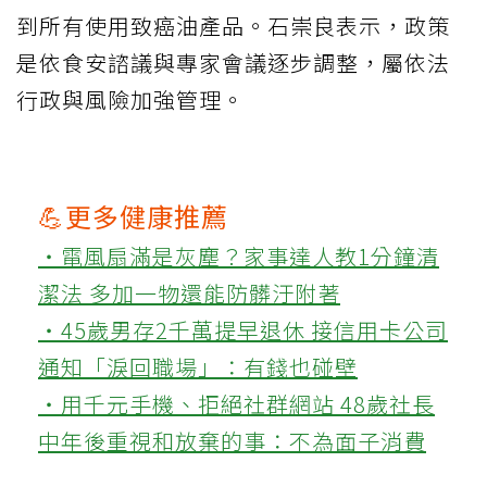
到所有使用致癌油產品。石崇良表示，政策
是依食安諮議與專家會議逐步調整，屬依法
行政與風險加強管理。
💪更多健康推薦
‧電風扇滿是灰塵？家事達人教1分鐘清
潔法 多加一物還能防髒汙附著
‧45歲男存2千萬提早退休 接信用卡公司
通知「淚回職場」：有錢也碰壁
‧用千元手機、拒絕社群網站 48歲社長
中年後重視和放棄的事：不為面子消費