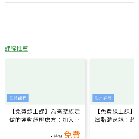
課程推薦
影片課程
影片課程
【免費線上課】為高壓族定
【免費線上課】
做的運動紓壓處方：加入行
燃脂體育課：超
動、增肌、互動元素，0基
氧」高壓族在家
免費
礎也能做！
負擔
特價