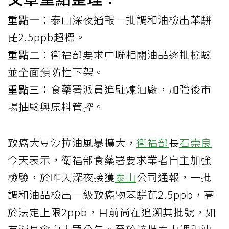
重點一：
泰山深夜通報一批調和油檢出苯駢
芘2.5ppb超標。
重點二：
衛福部要求中聯相關油品逐批檢驗
並全面預防性下架。
重點三：
食藥署派員進駐煉油廠，加強後市
場抽驗與原料管控。
致癌大豆沙拉油風暴擴大，
衛福部
長
石崇良
今天表示，衛福部食藥署要求業者自主加強
檢驗，於昨天深夜接獲
泰山
公司通報，一批
調和油品檢出一級致癌物苯駢芘2.5ppb，高
於法定上限2ppb，目前尚在追溯其批號，如