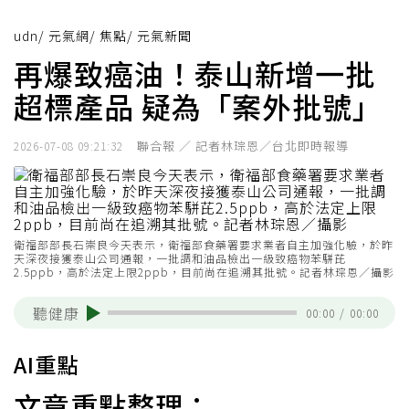
udn
/
元氣網
/
焦點
/
元氣新聞
再爆致癌油！泰山新增一批
超標產品 疑為「案外批號」
聯合報 ／ 記者林琮恩／台北即時報導
2026-07-08 09:21:32
衛福部部長石崇良今天表示，衛福部食藥署要求業者自主加強化驗，於昨
天深夜接獲泰山公司通報，一批調和油品檢出一級致癌物苯駢芘
2.5ppb，高於法定上限2ppb，目前尚在追溯其批號。記者林琮恩／攝影
聽健康
00:00
/
00:00
AI重點
文章重點整理：