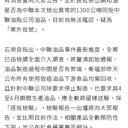
有消息會向大眾公告。至於該批泰山調和油
是否為中聯本次檢出異常的1300公噸同批中
聯油脂公司油品，目前尚無法確認，疑為
「案外批號」。
石崇良指出，中聯油品事件最新進度，全案
已由檢調全面介入調查，將釐清起始通報、
油品製造過程中間是否有弊端，衛福部昨天
公布所有使用致癌油品下游食品均需回收，
且針對中聯公司除要求停止製造，也要求其4
至6月期間生產油品，應全數將留樣送驗，採
「逐批檢驗」，檢驗報告一出爐將向大眾報
告，並比照目前作法，相關產品全數預防性
下架，並公布於食藥署專區網站。