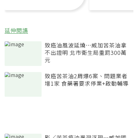
延伸閱讀
致癌油風波延燒…威加苦茶油拿
不出證明 北市衛生局重罰300萬
元
致癌苦茶油2周爆6案、問題業者
增1家 食藥署要求停業+啟動輔導
影／苦茶癌油漏洞浮現…威加國