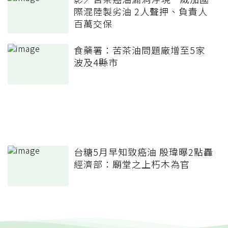
際混陸製劣油 2人聲押、負責人
百萬交保
食藥署：苦茶油問題廠增至5家
波及4縣市
台糖5月早知致癌油 殷瑋曝2點轟
經濟部：廟堂之上朽木為官