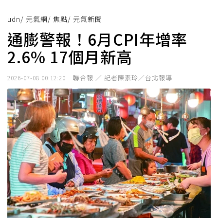
udn
/
元氣網
/
焦點
/
元氣新聞
通膨警報！6月CPI年增率
2.6% 17個月新高
聯合報 ／ 記者陳素玲／台北報導
2026-07-08 00:12:20