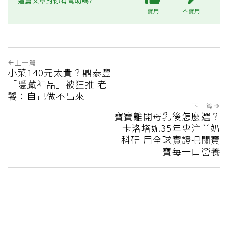
這篇文章對你有幫助嗎?
實用
不實用
上一篇
小菜140元太貴？鼎泰豐
「隱藏神品」被狂推 老
饕：自己做不出來
下一篇
寶寶離開母乳後怎麼選？
卡洛塔妮35年專注羊奶
科研 用全球實證把關寶
寶每一口營養