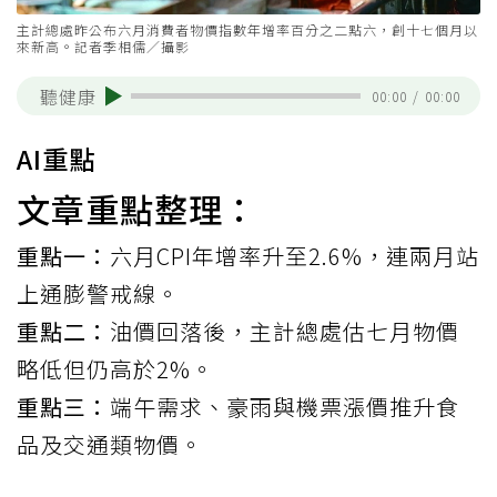
主計總處昨公布六月消費者物價指數年增率百分之二點六，創十七個月以
來新高。記者季相儒／攝影
聽健康
00:00
/
00:00
AI重點
文章重點整理：
重點一：
六月CPI年增率升至2.6%，連兩月站
上通膨警戒線。
重點二：
油價回落後，主計總處估七月物價
略低但仍高於2%。
重點三：
端午需求、豪雨與機票漲價推升食
品及交通類物價。