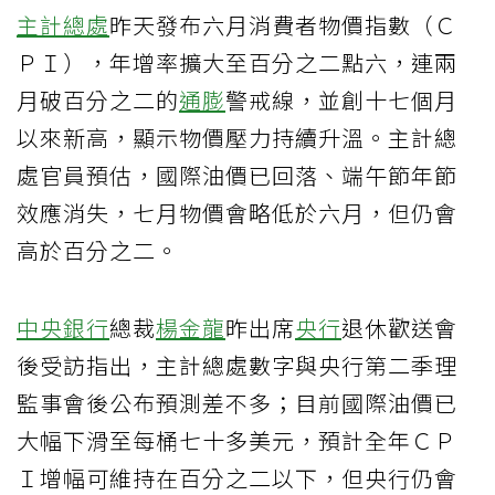
主計總處
昨天發布六月消費者物價指數（Ｃ
ＰＩ），年增率擴大至百分之二點六，連兩
月破百分之二的
通膨
警戒線，並創十七個月
以來新高，顯示物價壓力持續升溫。主計總
處官員預估，國際油價已回落、端午節年節
效應消失，七月物價會略低於六月，但仍會
高於百分之二。
中央銀行
總裁
楊金龍
昨出席
央行
退休歡送會
後受訪指出，主計總處數字與央行第二季理
監事會後公布預測差不多；目前國際油價已
大幅下滑至每桶七十多美元，預計全年ＣＰ
Ｉ增幅可維持在百分之二以下，但央行仍會