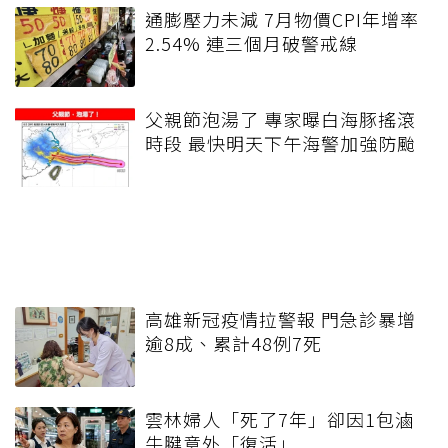
通膨壓力未減 7月物價CPI年增率
2.54% 連三個月破警戒線
父親節泡湯了 專家曝白海豚搖滾
時段 最快明天下午海警加強防颱
高雄新冠疫情拉警報 門急診暴增
逾8成、累計48例7死
雲林婦人「死了7年」卻因1包滷
牛腱意外「復活」