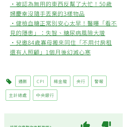
‧被認為無用的東西反幫了大忙！50歲
婦慶幸沒隨手丟棄的3樣物品
‧健檢血糖正常別安心太早！醫曝「看不
見的隱患」：失智、糖尿病風險大增
‧兒邀84歲寡母搬來同住「不用付房租
還有人照顧」1個月後幻滅心寒
通膨
CPI
楊金龍
央行
警報
主計總處
中央銀行