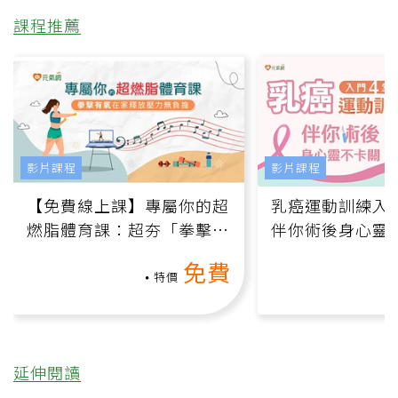
課程推薦
影片課程
影片課程
【免費線上課】專屬你的超
乳癌運動訓練入門
燃脂體育課：超夯「拳擊有
伴你術後身心靈
氧」高壓族在家釋放壓力無
上影音課）
免費
負擔
特價
延伸閱讀