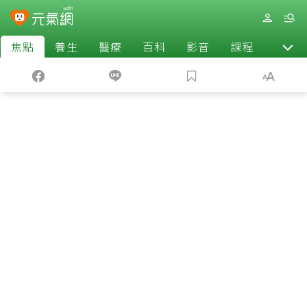
焦點
養生
醫療
百科
影音
課程
退休