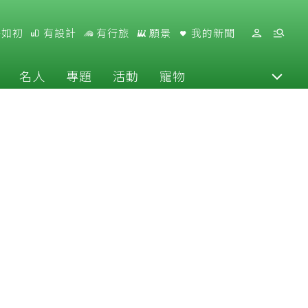
好如初
有設計
有行旅
願景
我的新聞
名人
專題
活動
寵物