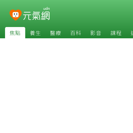
焦點
養生
醫療
百科
影音
課程