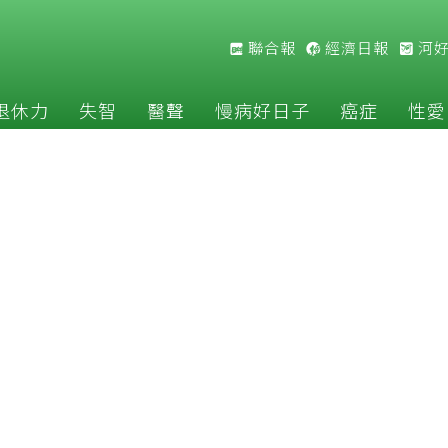
聯合報
經濟日報
河
退休力
失智
醫聲
慢病好日子
癌症
性愛