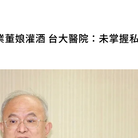
業董娘灌酒 台大醫院：未掌握