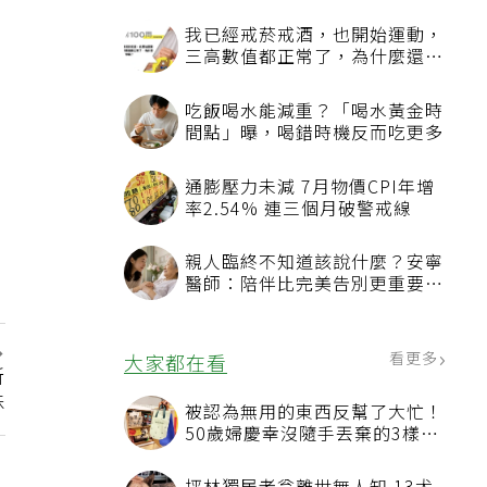
我已經戒菸戒酒，也開始運動，
三高數值都正常了，為什麼還不
能停藥？
吃飯喝水能減重？「喝水黃金時
間點」曝，喝錯時機反而吃更多
通膨壓力未減 7月物價CPI年增
率2.54% 連三個月破警戒線
親人臨終不知道該說什麼？安寧
醫師：陪伴比完美告別更重要，
4句話值得及早說出口
看更多
大家都在看
新
株
被認為無用的東西反幫了大忙！
50歲婦慶幸沒隨手丟棄的3樣物
品