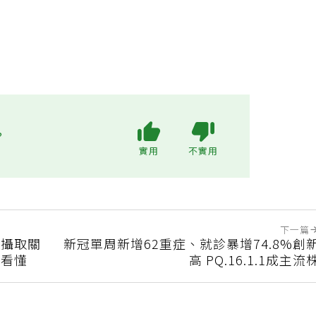
?
實用
不實用
下一篇
質攝取關
新冠單周新增62重症、就診暴增74.8%創
次看懂
高 PQ.16.1.1成主流