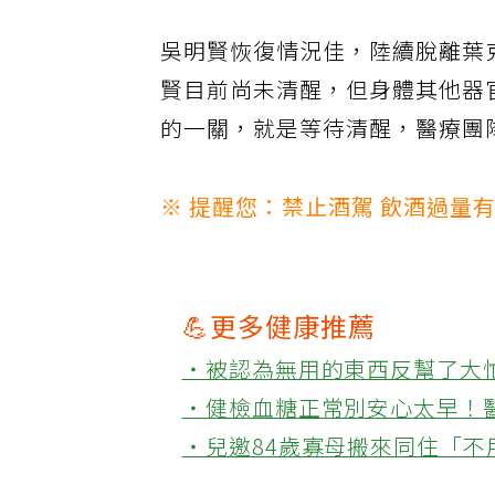
吳明賢恢復情況佳，陸續脫離葉
賢目前尚未清醒，但身體其他器
的一關，就是等待清醒，醫療團
※ 提醒您：禁止酒駕 飲酒過量
💪更多健康推薦
‧被認為無用的東西反幫了大
‧健檢血糖正常別安心太早！
‧兒邀84歲寡母搬來同住「