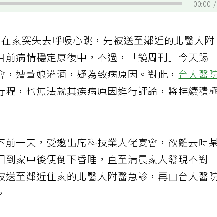
00:00
旬在家突失去呼吸心跳，先被送至鄰近的北醫大附
目前病情穩定康復中，不過，「鏡周刊」今天踢
會，遭董娘灌酒，疑為致病原因。對此，
台大醫
行程，也無法就其疾病原因進行評論，將持續積
下前一天，受邀出席科技業大佬宴會，欲離去時
回到家中後便倒下昏睡，直至清晨家人發現不對
被送至鄰近住家的北醫大附醫急診，再由台大醫
。