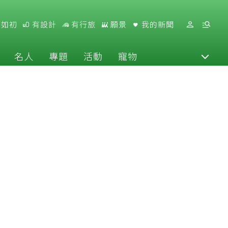
好如初
有設計
有行旅
願景
我的新聞
名人
專題
活動
寵物