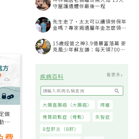
坪林獨居老翁離世無人知 13犬
守屋護遺體伴最後一程
先生走了，太太可以續領勞保年
金嗎？專家揭遺屬年金怎麼領，
看順位還要看資格
15歲經營之神3.9億暴富落幕 麥
克風少年蘇友謙：每天領700元
過日子
看更多
疾病百科
大腸直腸癌（大腸癌）
痔瘡
定做
骨質疏鬆症（骨鬆）
失智症
動、
B型肝炎（B肝）
也能