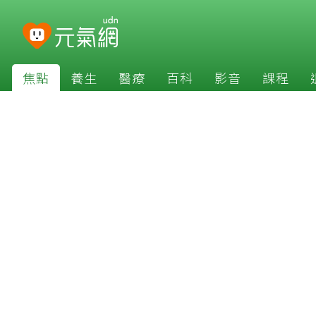
焦點
養生
醫療
百科
影音
課程