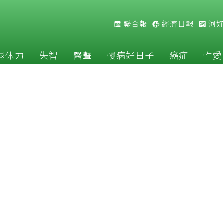
聯合報
經濟日報
河
退休力
失智
醫聲
慢病好日子
癌症
性愛