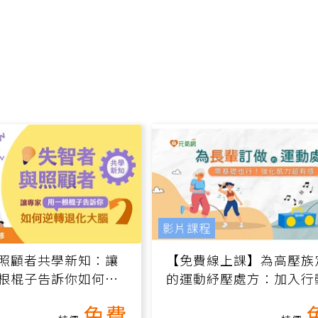
影片課程
照顧者共學新知：讓
【免費線上課】為高壓族
根棍子告訴你如何逆
的運動紓壓處方：加入行
腦（線上影音課）
增肌、互動元素，0基礎