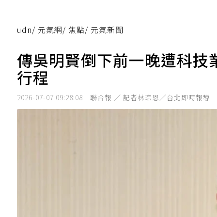
udn
/
元氣網
/
焦點
/
元氣新聞
傳吳明賢倒下前一晚遭科技
行程
2026-07-07 09:28:08
聯合報 ／ 記者林琮恩／台北即時報導