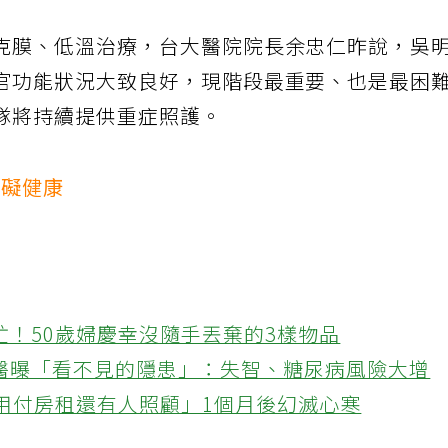
克膜、低溫治療，台大醫院院長余忠仁昨說，吳
官功能狀況大致良好，現階段最重要、也是最困
隊將持續提供重症照護。
有礙健康
忙！50歲婦慶幸沒隨手丟棄的3樣物品
醫曝「看不見的隱患」：失智、糖尿病風險大增
不用付房租還有人照顧」1個月後幻滅心寒