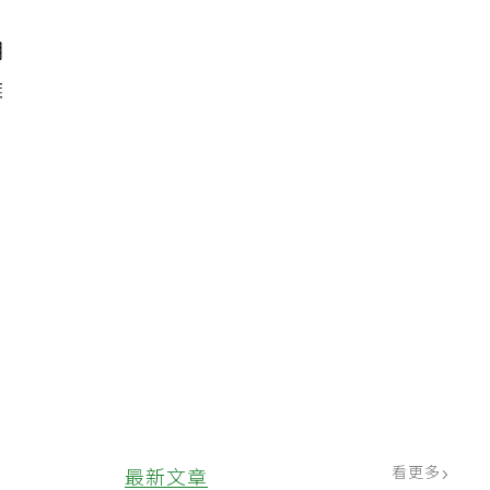
明
難
看更多
最新文章