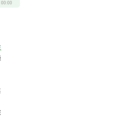
/
00:00
院
極
某
院