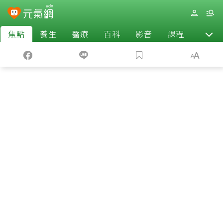
焦點
養生
醫療
百科
影音
課程
退休