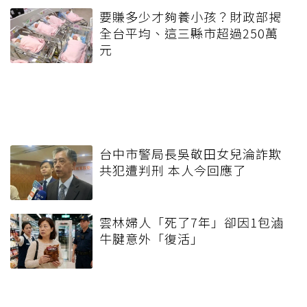
要賺多少才夠養小孩？財政部揭
全台平均、這三縣市超過250萬
元
台中市警局長吳敬田女兒淪詐欺
共犯遭判刑 本人今回應了
雲林婦人「死了7年」卻因1包滷
牛腱意外「復活」