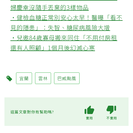
婦慶幸沒隨手丟棄的3樣物品
‧健檢血糖正常別安心太早！醫曝「看不
見的隱患」：失智、糖尿病風險大增
‧兒邀84歲寡母搬來同住「不用付房租
還有人照顧」1個月後幻滅心寒
宜蘭
雲林
巴威颱風
這篇文章對你有幫助嗎?
實用
不實用