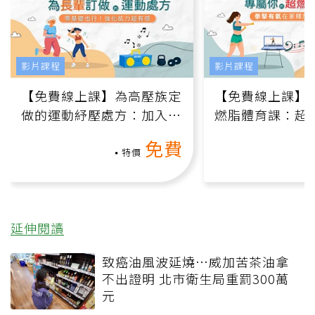
影片課程
影片課程
【免費線上課】為高壓族定
【免費線上課】
做的運動紓壓處方：加入行
燃脂體育課：超
動、增肌、互動元素，0基
氧」高壓族在家
免費
礎也能做！
負擔
特價
延伸閱讀
致癌油風波延燒…威加苦茶油拿
不出證明 北市衛生局重罰300萬
元