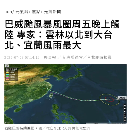
udn
/
元氣網
/
焦點
/
元氣新聞
巴威颱風暴風圈周五晚上觸
陸 專家：雲林以北到大台
北、宜蘭風雨最大
聯合報 ／ 記者楊德宜／台北即時報導
2026-07-07 07:14:15
強颱巴威持續進逼。圖／取自NCDR天氣與氣候監測