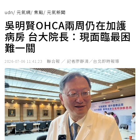
udn
/
元氣網
/
焦點
/
元氣新聞
吳明賢OHCA兩周仍在加護
病房 台大院長：現面臨最困
難一關
聯合報 ／ 記者廖靜清／台北即時報導
2026-07-06 11:41:23