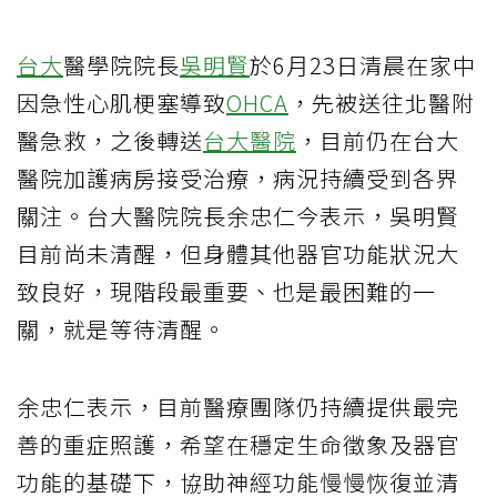
台大
醫學院院長
吳明賢
於6月23日清晨在家中
因急性心肌梗塞導致
OHCA
，先被送往北醫附
醫急救，之後轉送
台大醫院
，目前仍在台大
醫院加護病房接受治療，病況持續受到各界
關注。台大醫院院長余忠仁今表示，吳明賢
目前尚未清醒，但身體其他器官功能狀況大
致良好，現階段最重要、也是最困難的一
關，就是等待清醒。
余忠仁表示，目前醫療團隊仍持續提供最完
善的重症照護，希望在穩定生命徵象及器官
功能的基礎下，協助神經功能慢慢恢復並清