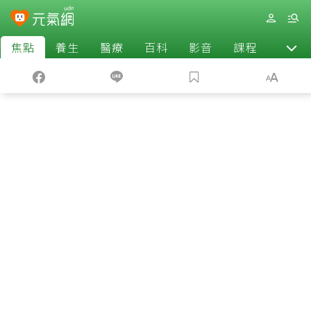
焦點
養生
醫療
百科
影音
課程
退休