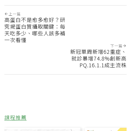
上一篇
高蛋白不是愈多愈好？研
究揭蛋白質攝取關鍵：每
天吃多少、哪些人該多補
一次看懂
下一篇
新冠單周新增62重症、
就診暴增74.8%創新高
PQ.16.1.1成主流株
課程推薦