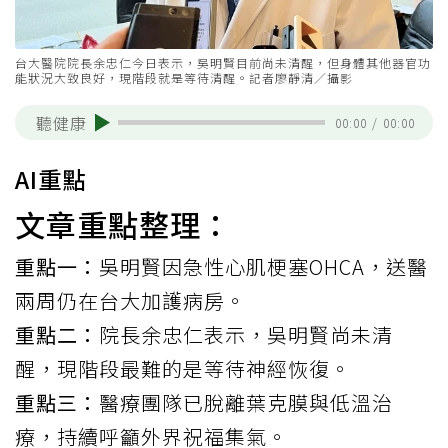
台大醫院院長余忠仁今日表示，吳明賢目前尚未清醒，但身體其他器官功
能狀況大致良好，現階段就是等待清醒。記者廖靜清／攝影
聽健康
00:00
/
00:00
AI重點
文章重點整理：
重點一：
吳明賢因急性心肌梗塞OHCA，送醫
兩周仍在台大加護病房。
重點二：
院長余忠仁表示，吳明賢尚未清
醒，現階段最難的是等待神經恢復。
重點三：
醫療團隊已脫離葉克膜與低溫治
療，持續呼籲外界祝福集氣。