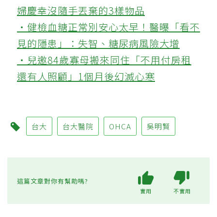
婦慶幸沒隨手丟棄的3樣物品
‧健檢血糖正常別安心太早！醫曝「看不
見的隱患」：失智、糖尿病風險大增
‧兒邀84歲寡母搬來同住「不用付房租
還有人照顧」1個月後幻滅心寒
台大
台大醫院
OHCA
吳明賢
這篇文章對你有幫助嗎?
實用
不實用