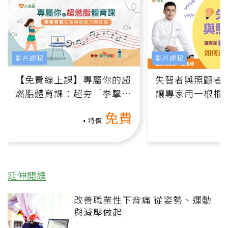
影片課程
影片課程
【免費線上課】專屬你的超
失智者與照顧者
燃脂體育課：超夯「拳擊有
讓專家用一根棍
氧」高壓族在家釋放壓力無
何逆轉退化大腦
免費
負擔
課）
特價
延伸閱讀
改善職業性下背痛 從姿勢、運動
與減壓做起