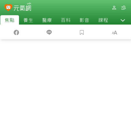
焦點
養生
醫療
百科
影音
課程
退休