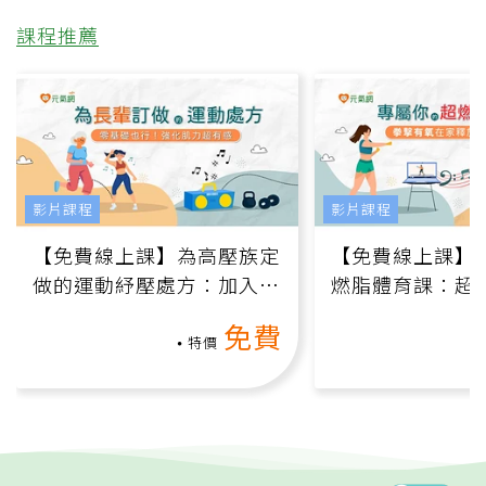
課程推薦
影片課程
影片課程
【免費線上課】為高壓族定
【免費線上課】
做的運動紓壓處方：加入行
燃脂體育課：超
動、增肌、互動元素，0基
氧」高壓族在家
免費
礎也能做！
負擔
特價