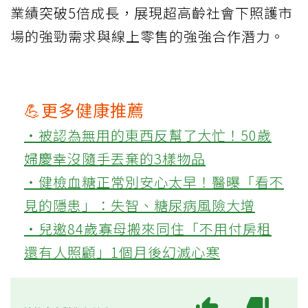
業績突破5倍成長，展現超高齡社會下照護市
場的強勁需求與線上零售的強強合作潛力。
💪更多健康推薦
‧被認為無用的東西反幫了大忙！50歲
婦慶幸沒隨手丟棄的3樣物品
‧健檢血糖正常別安心太早！醫曝「看不
見的隱患」：失智、糖尿病風險大增
‧兒邀84歲寡母搬來同住「不用付房租
還有人照顧」1個月後幻滅心寒