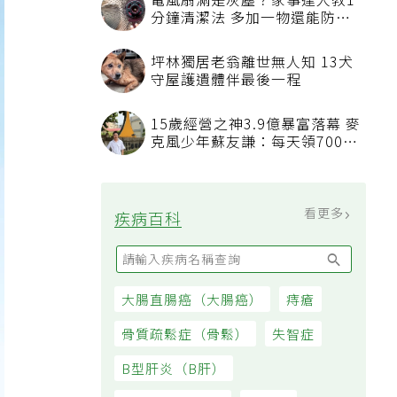
電風扇滿是灰塵？家事達人教1
分鐘清潔法 多加一物還能防髒
汙附著
坪林獨居老翁離世無人知 13犬
守屋護遺體伴最後一程
15歲經營之神3.9億暴富落幕 麥
克風少年蘇友謙：每天領700元
過日子
看更多
疾病百科
大腸直腸癌（大腸癌）
痔瘡
骨質疏鬆症（骨鬆）
失智症
B型肝炎（B肝）