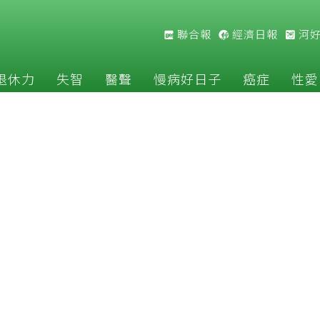
聯合報
經濟日報
河
退休力
失智
醫聲
慢病好日子
癌症
性愛