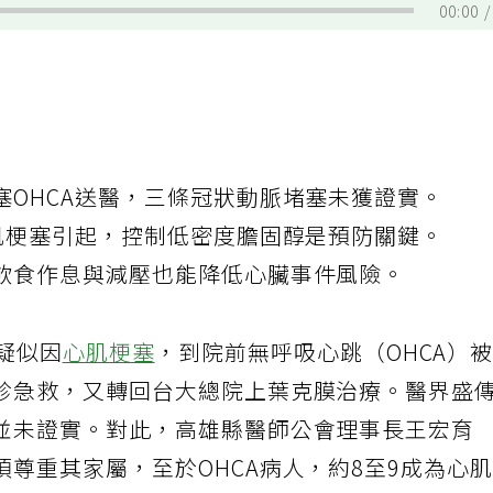
00:00
塞OHCA送醫，三條冠狀動脈堵塞未獲證實。
心肌梗塞引起，控制低密度膽固醇是預防關鍵。
飲食作息與減壓也能降低心臟事件風險。
晨疑似因
心肌梗塞
，到院前無呼吸心跳（OHCA）
診急救，又轉回台大總院上葉克膜治療。醫界盛
並未證實。對此，高雄縣醫師公會理事長王宏育
尊重其家屬，至於OHCA病人，約8至9成為心