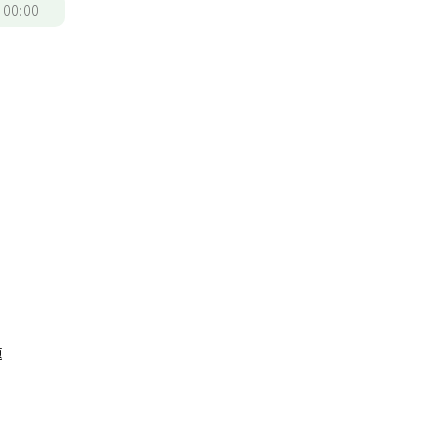
/
00:00
被
傳
肌