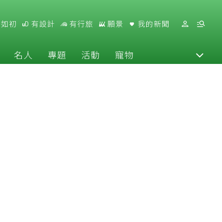
好如初
有設計
有行旅
願景
我的新聞
名人
專題
活動
寵物