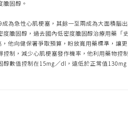
度膽固醇。
至9成為急性心肌梗塞，其餘一至兩成為大面積腦
密度膽固醇，過去國內低密度膽固醇治療用藥「
門檻高，他向健保署爭取預算，盼放寬用藥標準，讓
得控制，減少心肌梗塞發作機率，他利用藥物控
數值控制在15mg／dl，遠低於正常值130m