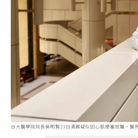
台大醫學院院長吳明賢23日清晨疑似因心肌梗塞就醫，醫