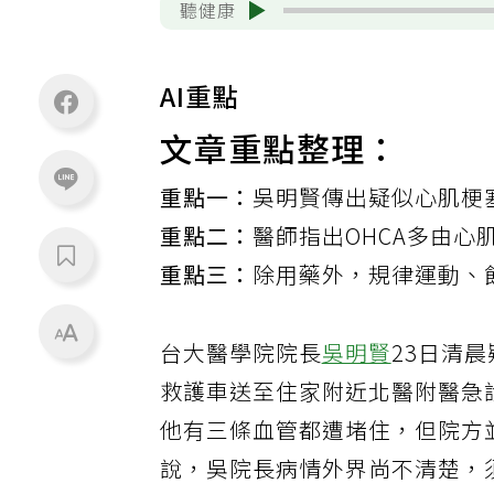
聽健康
AI重點
文章重點整理：
重點一：
吳明賢傳出疑似心肌梗
重點二：
醫師指出OHCA多由
重點三：
除用藥外，規律運動、
台大醫學院院長
吳明賢
23日清
救護車送至住家附近北醫附醫急
他有三條血管都遭堵住，但院方
說，吳院長病情外界尚不清楚，須