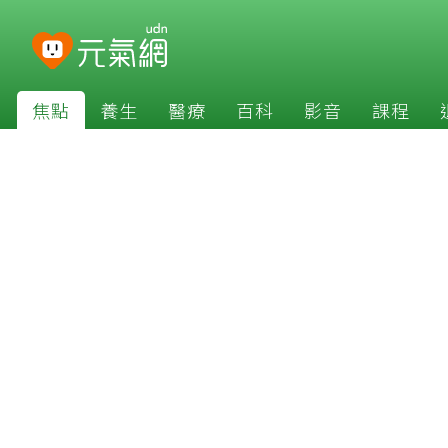
焦點
養生
醫療
百科
影音
課程