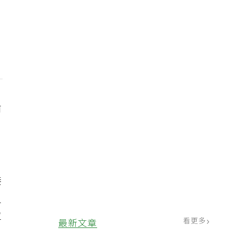
前
，
接
負
單
看更多
最新文章