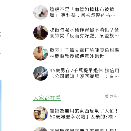
睡眠不足「血管如擰抹布被擠
壓」 專科醫：最被忽略的抗老
方法
吃飯時喝水稀釋胃酸不消化？營
吃
養師揭「反而有好處」某些族群
才要禁
發表上千篇文章打臉健康偽科學
活
林慶順教授驚傳意外過世
45歲男存2千萬提早退休 接信用
卡公司通知「淚回職場」：有錢
也碰壁
看更多
大家都在看
被認為無用的東西反幫了大忙！
50歲婦慶幸沒隨手丟棄的3樣物
品