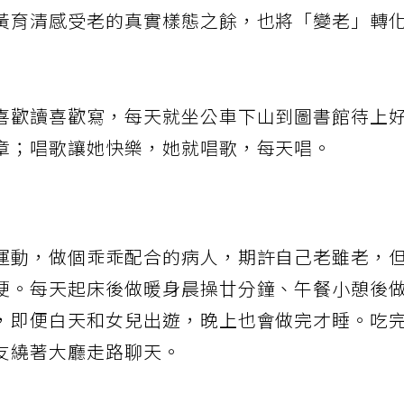
黃育清感受老的真實樣態之餘，也將「變老」轉
喜歡讀喜歡寫，每天就坐公車下山到圖書館待上
章；唱歌讓她快樂，她就唱歌，每天唱。
運動，做個乖乖配合的病人，期許自己老雖老，
硬。每天起床後做暖身晨操廿分鐘、午餐小憩後
，即便白天和女兒出遊，晚上也會做完才睡。吃
友繞著大廳走路聊天。