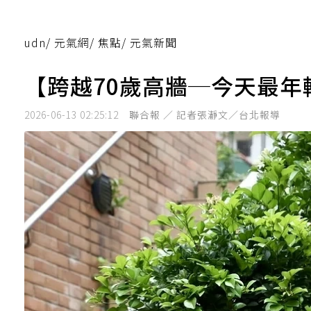
udn
/
元氣網
/
焦點
/
元氣新聞
【跨越70歲高牆─今天最年
2026-06-13 02:25:12
聯合報 ／ 記者張瀞文／台北報導