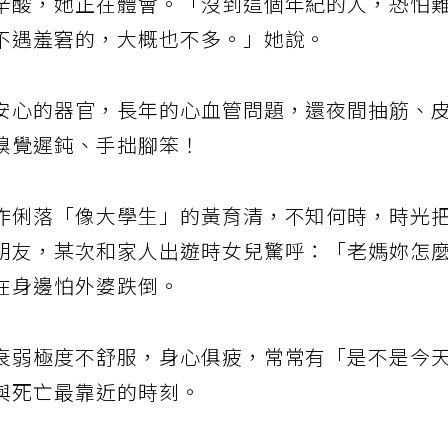
辛酸，她正在體會。「沒到這個年紀的人，恐怕
不遇羞窘的，大概也不多。」她說。
安心的器官，長年的心血管問題，還夜間抽筋、
嗅覺遲鈍、手拙腳笨！
作俐落「像大學生」的黃育清，不知何時，時光
朋友，某次和家人出遊時女兒驚呼：「老媽妳怎
在身邊怕外婆跌倒。
衰弱極度不舒服，身心俱疲，常常有「是不是今
與死亡最靠近的時刻。