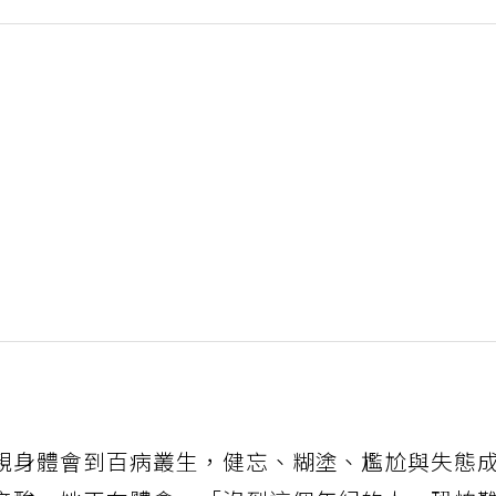
親身體會到百病叢生，健忘、糊塗、尷尬與失態