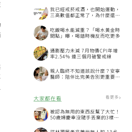
沒
的
而
然
車
人
自