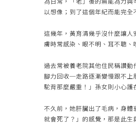
為日常，「老」後的無能為力與
以想像；到了這個年紀而能完全
這幾年，黃育清幾乎沒什麼讓人
膚時常感染、眼不明、耳不聰、
過去常被養老院其他住民稱讚動
腳力回收─走路逐漸變慢跟不上
駝背那麼嚴重！」孫女則小心護
不久前，她肝臟出了毛病，身體
就會死了？」的感覺，那是此生