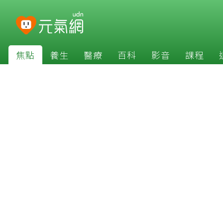
焦點
養生
醫療
百科
影音
課程