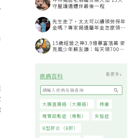
化
好
但
做
完