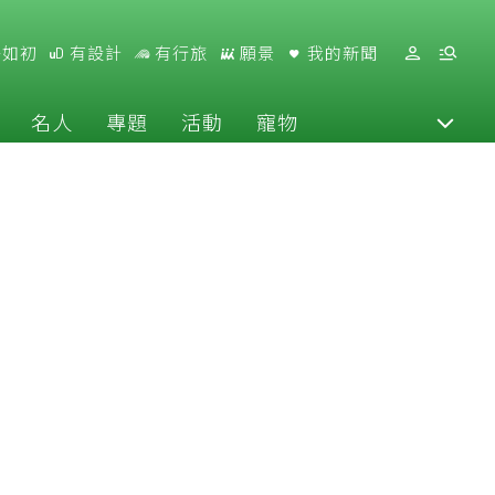
好如初
有設計
有行旅
願景
我的新聞
名人
專題
活動
寵物