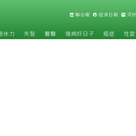
聯合報
經濟日報
河
退休力
失智
醫聲
慢病好日子
癌症
性愛