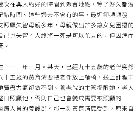
幾次在與人約好的時間到聚會地點，等了好久都
記錯時間。這些過去不會有的事，最近卻頻頻發
友照顧失智母親多年，母親做出許多讓女兒困擾
自己也失智。人終將一死是可以預見的，但因病
憂。
在一一三年一月。某天，已經九十五歲的老伴突
八十五歲的黃育清要把老伴放上輪椅，送上計程
她費盡力氣卻做不到。養老院的主管提醒她，老
整日照顧他，否則自己也會變成需要被照顧的一
醫療人員的養護部。那一刻黃育清感受到，原來